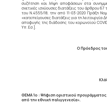
συζήτηση
και λήψη αποφάσεων στα συνημμέ
σχετικές ισχύουσες διατάξεις του άρθρου 67 
του Ν.4555/18, την από 11-03-2020 Πράξη Νο
«κατεπείγουσες διατάξεις για τη λειτουργία Δ
αποφυγής της διάδοσης του κορωνοϊού COVID-1
Υπ. Εσ.].
Ο Πρόεδρος το
Κλά
ΘΕΜΑ 1ο : Ψήφιση οριστικού προγράμματος π
από την εθνική παλιγγενεσία».