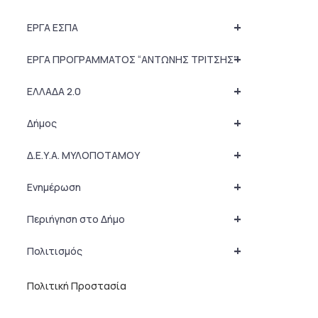
+
ΕΡΓΑ ΕΣΠΑ
+
ΕΡΓΑ ΠΡΟΓΡΑΜΜΑΤΟΣ “ΑΝΤΩΝΗΣ ΤΡΙΤΣΗΣ”
+
ΕΛΛΑΔΑ 2.0
+
Δήμος
+
Δ.Ε.Υ.Α. ΜΥΛΟΠΟΤΑΜΟΥ
+
Ενημέρωση
+
Περιήγηση στο Δήμο
+
Πολιτισμός
Πολιτική Προστασία