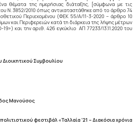
να θέματα της ημερήσιας διάταξης, [σύμφωνα με τις
του Ν. 3852/2010 όπως αντικαταστάθηκε από το άρθρο 74
μοθετικού Περιεχομένου (ΦΕΚ 55/Α/11-3-2020 – άρθρο 10
ήμων και Περιφερειών κατά τη διάρκεια της λήψης μέτρων
9») και την αριθ. 426 εγκύκλιο ΑΠ 77233/13.11.2020 του
υ Διοικητικού Συμβουλίου
δος Μανούσος
ολιτιστικού φεστιβάλ «Ταλλαία ’21 – Διακόσια χρόνια