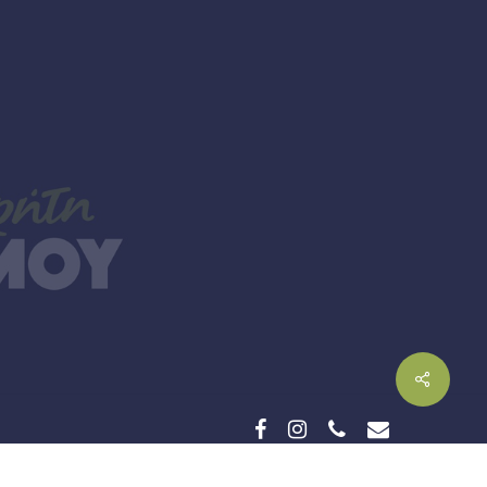
facebook
instagram
phone
email