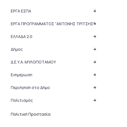
+
ΕΡΓΑ ΕΣΠΑ
+
ΕΡΓΑ ΠΡΟΓΡΑΜΜΑΤΟΣ “ΑΝΤΩΝΗΣ ΤΡΙΤΣΗΣ”
+
ΕΛΛΑΔΑ 2.0
+
Δήμος
+
Δ.Ε.Υ.Α. ΜΥΛΟΠΟΤΑΜΟΥ
+
Ενημέρωση
+
Περιήγηση στο Δήμο
+
Πολιτισμός
Πολιτική Προστασία