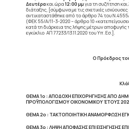
Δευτέρα
και ώρα
12:00 μμ
για τη συζήτηση
και
διάταξης, [σύμφωνα με τις σχετικές ισχύουσες
αντικαταστάθηκε από το άρθρο 74 του Ν.4555/
(ΦΕΚ 55/Α/11-3-2020 – άρθρο 10 «κατεπείγουσε
κατά τη διάρκεια της λήψης μέτρων αποφυγής τ
εγκύκλιο ΑΠ 77233/13.11.2020 του Υπ. Εσ.].
Ο Πρόεδρος το
Κλά
ΘΕΜΑ 1ο : ΑΠΟΔΟΧΗ ΕΠΙΧΟΡΗΓΗΣΗΣ ΑΠΟ Δ
ΠΡΟΫΠΟΛΟΓΙΣΜΟΥ ΟΙΚΟΝΟΜΙΚΟΥ ΈΤΟΥΣ 202
ΘΕΜΑ 2ο : ΤΑΚΤΟΠΟΙΗΤΙΚΗ ΑΝΑΜΟΡΦΩΣΗ ΕΓΚ
ΘΕΜΑ 3ο : ΛΗΨΗ ΑΠΟΦΑΣΗΣ ΕΠΙ ΕΙΣΗΓΗΣΗΣ Ε