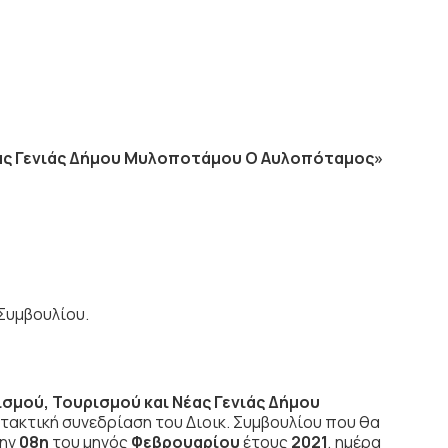
έας Γενιάς Δήμου Μυλοποτάμου Ο Αυλοπόταμος»
Συμβουλίου.
σμού, Τουρισμού και Νέας Γενιάς Δήμου
 τακτική συνεδρίαση του Διοικ. Συμβουλίου που θα
την
08η
του μηνός
Φεβρουαρίου
έτους
2021
, ημέρα