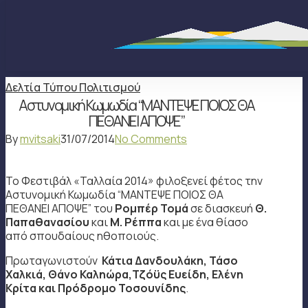
Skip
Close
to
main
Menu
content
Δελτία Τύπου Πολιτισμού
Αστυνομική Κωμωδία “ΜΑΝΤΕΨΕ ΠΟΙΟΣ ΘΑ
ΠΕΘΑΝΕΙ ΑΠΟΨΕ”
By
mvitsaki
31/07/2014
No Comments
Το Φεστιβάλ «Ταλλαία 2014» φιλοξενεί φέτος την
Αστυνομική Κωμωδία “ΜΑΝΤΕΨΕ ΠΟΙΟΣ ΘΑ
ΠΕΘΑΝΕΙ ΑΠΟΨΕ” του
Ρομπέρ Τομά
σε διασκευή
Θ.
Παπαθανασίου
και
Μ. Ρέππα
και με ένα θίασο
από σπουδαίους ηθοποιούς.
Πρωταγωνιστούν
Κάτια Δανδουλάκη, Τάσο
Χαλκιά, Θάνο Καληώρα,Τζόϋς Ευείδη, Ελένη
Κρίτα και Πρόδρομο Τοσουνίδης
.