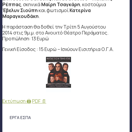
Ρέππας
, σκηνικά
Μαίρη Τσαγκάρη
, κοστούμια
Έβελυν Σιούπη
και φωτισμοί
Κατερίνα
Μαραγκουδάκη
.
Η παράσταση θα δοθεί την Τρίτη 5 Αυγούστου
2014 στις 9μ.μ. στο Ανοιχτό Θέατρο Περάματος.
Προπώληση: 13 Ευρώ
Γενική Είσοδος : 15 Ευρώ – Ισχύουν Εισιτήρια Ο.Γ.Α.
Εκτύπωση 🖨
PDF 📄
ΕΡΓΑ ΕΣΠΑ