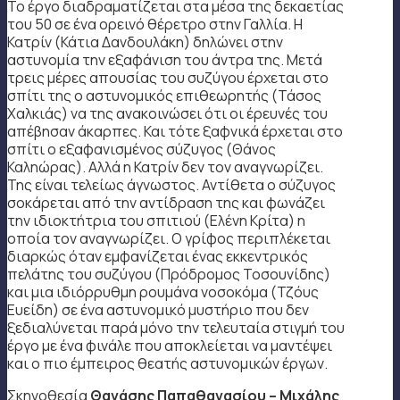
Το έργο διαδραματίζεται στα μέσα της δεκαετίας
του 50 σε ένα ορεινό θέρετρο στην Γαλλία. H
Κατρίν (Κάτια Δανδουλάκη) δηλώνει στην
αστυνομία την εξαφάνιση του άντρα της. Μετά
τρεις μέρες απουσίας του συζύγου έρχεται στο
σπίτι της ο αστυνομικός επιθεωρητής (Τάσος
Χαλκιάς) να της ανακοινώσει ότι οι έρευνές του
απέβησαν άκαρπες. Και τότε ξαφνικά έρχεται στο
σπίτι ο εξαφανισμένος σύζυγος (Θάνος
Καληώρας). Αλλά η Κατρίν δεν τον αναγνωρίζει.
Της είναι τελείως άγνωστος. Αντίθετα ο σύζυγος
σοκάρεται από την αντίδραση της και φωνάζει
την ιδιοκτήτρια του σπιτιού (Ελένη Κρίτα) η
οποία τον αναγνωρίζει. Ο γρίφος περιπλέκεται
διαρκώς όταν εμφανίζεται ένας εκκεντρικός
πελάτης του συζύγου (Πρόδρομος Τοσουνίδης)
και μια ιδιόρρυθμη ρουμάνα νοσοκόμα (Τζόυς
Ευείδη) σε ένα αστυνομικό μυστήριο που δεν
ξεδιαλύνεται παρά μόνο την τελευταία στιγμή του
έργο με ένα φινάλε που αποκλείεται να μαντέψει
και ο πιο έμπειρος θεατής αστυνομικών έργων.
Σκηνοθεσία
Θανάσης Παπαθανασίου – Μιχάλης