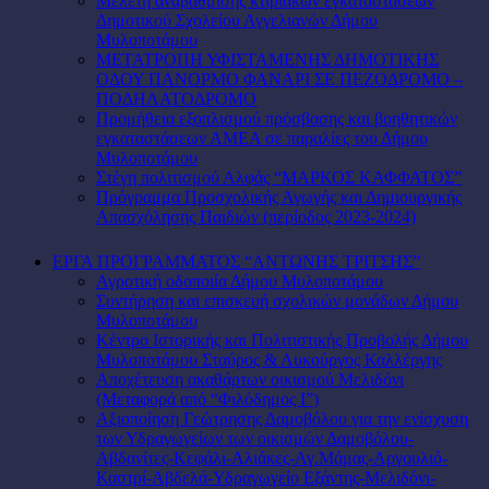
Μελέτη αναβάθμισης κτιριακών εγκαταστάσεων
Δημοτικού Σχολείου Αγγελιανών Δήμου
Μυλοποτάμου
ΜΕΤΑΤΡΟΠΗ ΥΦΙΣΤΑΜΕΝΗΣ ΔΗΜΟΤΙΚΗΣ
ΟΔΟΥ ΠΑΝΟΡΜΟ ΦΑΝΑΡΙ ΣΕ ΠΕΖΟΔΡΟΜΟ –
ΠΟΔΗΛΑΤΟΔΡΟΜΟ
Προμήθεια εξοπλισμού πρόσβασης και βοηθητικών
εγκαταστάσεων ΑΜΕΑ σε παραλίες του Δήμου
Μυλοποτάμου
Στέγη πολιτισμού Αλφάς “ΜΑΡΚΟΣ ΚΑΦΦΑΤΟΣ”
Πρόγραμμα Προσχολικής Αγωγής και Δημιουργικής
Απασχόλησης Παιδιών (περίοδος 2023-2024)
ΕΡΓΑ ΠΡΟΓΡΑΜΜΑΤΟΣ “ΑΝΤΩΝΗΣ ΤΡΙΤΣΗΣ”
Αγροτική οδοποιία Δήμου Μυλοποτάμου
Συντήρηση και επισκευή σχολικών μονάδων Δήμου
Μυλοποτάμου
Κέντρο Ιστορικής και Πολιτιστικής Προβολής Δήμου
Μυλοποτάμου Σταύρος & Λυκούργος Καλλέργης
Αποχέτευση ακαθάρτων οικισμού Μελιδόνι
(Μεταφορά από “Φιλόδημος Ι”)
Αξιοποίηση Γεώτρησης Δαμοβόλου για την ενίσχυση
των Υδραγωγείων των οικισμών Δαμοβόλου-
Αβδανίτες-Κεφάλι-Αλιάκες-Αγ.Μάμας-Αργουλιό-
Καστρί-Αβδελά-Υδραγωγείο Εξάντης-Μελιδόνι-