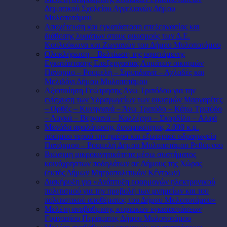
Δημοτικού Σχολείου Αγγελιανών Δήμου
Μυλοποτάμου
Αποχέτευση και εγκατάσταση επεξεργασίας και
διάθεσης λυμάτων στους οικισμούς των Δ.Ε.
Κουλούκωνα και Ζωνιανών του Δήμου Μυλοποτάμου
Ολοκλήρωση – Βελτίωση της υφιστάμενης
Εγκατάστασης Επεξεργασίας Λυμάτων οικισμών
Πάνορμο – Ρουμελή – Σιριπιδιανά – Αχλαδές και
Μελιδόνι Δήμου Μυλοποτάμου
Αξιοποίηση Γεώτρησης Άνω Τριπόδου για την
ενίσχυση των Υδραγωγείων των οικισμών Μαργαρίτες
– Ορθές – Κυνηγιανά – Άνω Τριπόδο – Κάτω Τριπόδο
– Λαγκά – Βεργιανά – Καλλέργο – Σκορδίλο – Αλφά
Μονάδα αφαλάτωσης δυναμικότητας 2.000 κ.μ.
πόσιμου νερού την ημέρα και εξωτερικό υδραγωγείο
Πανόρμου – Ρουμελή Δήμου Μυλοποτάμου Ρεθύμνου
Βιώσιμη μικροκινητικότητα μέσω συστήματος
κοινόχρηστων ποδηλάτων σε Δήμους της Χώρας
(εκτός Δήμων Μητροπολιτικών Κέντρων)
Διακήρυξη για «Ανάπτυξη εφαρμογών ηλεκτρονικού
πολιτισμού για την προβολή των μνημείων και του
πολιτιστικού αποθέματος του Δήμου Μυλοποτάμου»
Μελέτη αναβάθμισης κτιριακών εγκαταστάσεων
Γυμνασίου Περάματος Δήμου Μυλοποτάμου