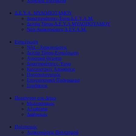
Χρήσιμα Τηλέφωνα
Δ.Ε.Υ.Α. ΜΥΛΟΠΟΤΑΜΟΥ
Δραστηριότητες-Έργα Δ.Ε.Υ.Α.Μ.
Δελτία Τύπου Δ.Ε.Υ.Α ΜΥΛΟΠΟΤΑΜΟΥ
Νέα-Ανακοινώσεις Δ.ΕΥ.Α.Μ.
Ενημέρωση
Νέα – Ανακοινώσεις
Δελτία Τύπου-Ενημέρωση
Αγροτικά Θέματα
Δραστηριότητες- Έργα
Κανονιστικές Αποφάσεις
Προϋπολογισμός
Επιχειρησιακό Πρόγραμμα
Συμβάσεις
Περιήγηση στο Δήμο
Μυλοπόταμος
Αξιοθέατα
Διαδρομές
Πολιτισμός
Ανακοινώσεις Πολιτισμού