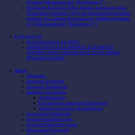
Πέραμα (Μεταφορά από “Φιλόδημος Ι”)
Βελτίωση Αγροτικής Οδού Αλφάς, αγροτικών οδών
Χουμερίου (τμήματα 3,4,5) και αγροτοκτηνοτροφικών
δρόμων τέως Δήμου Κουλούκωνα, Λιβάδια (τμήματα
2,3) (Μεταφορά από “Φιλόδημος Ι”)
ΕΛΛΑΔΑ 2.0
Εκσυγχρονισμός των ΚΕΠ
ΔΗΜΙΟΥΡΓΙΑ ΕΛΕΥΘΕΡΟΥ ΤΕΧΝΗΤΟΥ
ΥΠΟΒΡΥΧΙΟΥ ΑΞΙΟΘΕΑΤΟΣ ΣΤΟΝ ΔΗΜΟ
ΜΥΛΟΠΟΤΑΜΟΥ
Δήμος
Δήμαρχος
Δημοτική Επιτροπή
Δημοτικό Συμβούλιο
Διοίκηση του Δήμου
Αντιδήμαρχοι
Εντεταλμένοι Δημοτικοί Σύμβουλοι
Τοπικές κοινότητες & συμβούλια
Εκτελεστική Επιτροπή
Επιτροπή Διαβούλευσης
Επιτροπή Ποιότητας Ζωής
Οικονομική Επιτροπή