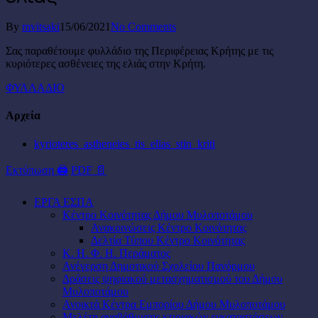
By
mvitsaki
15/06/2021
No Comments
Σας παραθέτουμε φυλλάδιο της Περιφέρειας Κρήτης με τις
κυριότερες ασθένειες της ελιάς στην Κρήτη.
ΦΥΛΛΑΔΙΟ
Αρχεία
kyrioteres_astheneies_tis_elias_stin_kriti
Εκτύπωση 🖨
PDF 📄
ΕΡΓΑ ΕΣΠΑ
Κέντρο Κοινότητας Δήμου Μυλοποτάμου
Ανακοινώσεις Κέντρο Κοινότητας
Δελτία Τύπου Κέντρο Κοινότητας
Κ. Η. Φ. Η. Περάματος
Ανέγερση Δημοτικού Σχολείου Πανόρμου
Δράσεις ψηφιακού μετασχηματισμού του Δήμου
Μυλοποτάμου
Ανοικτά Κέντρα Εμπορίου Δήμου Μυλοποτάμου
Μελέτη αναβάθμισης κτιριακών εγκαταστάσεων