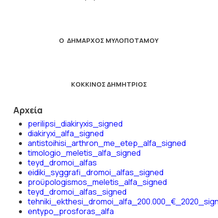
Ο ΔΗΜΑΡΧΟΣ ΜΥΛΟΠΟΤΑΜΟΥ
ΚΟΚΚΙΝΟΣ ΔΗΜΗΤΡΙΟΣ
Αρχεία
perilipsi_diakiryxis_signed
diakiryxi_alfa_signed
antistoihisi_arthron_me_etep_alfa_signed
timologio_meletis_alfa_signed
teyd_dromoi_alfas
eidiki_syggrafi_dromoi_alfas_signed
proϋpologismos_meletis_alfa_signed
teyd_dromoi_alfas_signed
tehniki_ekthesi_dromoi_alfa_200.000_€_2020_sig
entypo_prosforas_alfa