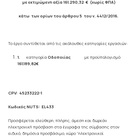
με εκτιμώμενη αξία
161.290,32
€
(χωρίς ΦΠΑ)
κάτω των ορίων του άρθρου 5 του ν. 4412/2016.
Το έργο συντίθεται από τις ακόλουθες κατηγορίες εργασιών:
1.
κατηγορία
Οδοποιίας
με προϋπολογισμό
161.189,82€
CPV
:
45233222-1
Κωδικός
NUTS
: EL433
Προσφέρεται ελεύθερη, πλήρης, άμεση και δωρεάν
ηλεκτρονική πρόσβαση στα έγγραφα της σύμβασης στον
ειδικό, δημόσια προσβάσιμο, χώρο “ηλεκτρονικοί