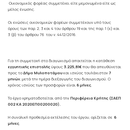
Οικονομικός φορέας συμμετέχει είτε μεμονωμένα είτε ως
μέλος ένωσης.
Οι ενώσεις
οικονομικών φορέων συμμετέχουν υπό τους
όρους των παρ. 2, 3 και 4 του άρθρου 19 και της παρ. 1 (ε) και
3 (β) του άρθρου 76 του ν. 4412/2016.
Για τη συμμετοχή στο διαγωνισμό απαιτείται η κατάθεση
εγγυητικής επιστολής
ύψους
3.225,81€
που θα απευθύνεται
προς το
Δήμο
Μυλοποτάμου
και ισχύος τουλάχιστον
7
μηνών
, μετά την ημέρα διεξαγωγής του διαγωνισμού. Ο
χρόνος ισχύος των προσφορών είναι
6 μήνες
.
Το έργο χρηματοδοτείται από την
Περιφέρεια Κρήτης (ΣΑΕΠ
002 ΚΑ 2020ΕΠ00200020)
.
Η συνολική προθεσμία εκτέλεσης του έργου, ορίζεται σε
6
μήνες
.