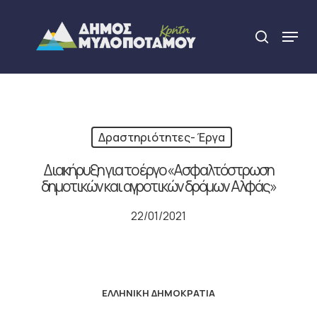
Skip
to
Menu
search
main
Close
content
Menu
Δραστηριότητες- Έργα
Διακήρυξη για το έργο «Ασφαλτόστρωση
δημοτικών και αγροτικών δρόμων Αλφάς»
22/01/2021
ΕΛΛΗΝΙΚΗ ΔΗΜΟΚΡΑΤΙΑ