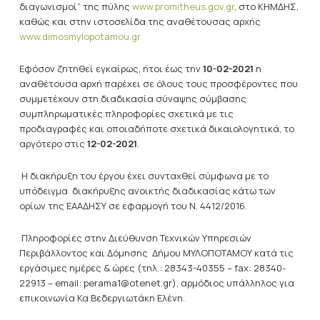
διαγωνισμοί” της πύλης
www.promitheus.gov.gr
, στο ΚΗΜΔΗΣ,
καθώς και στην ιστοσελίδα της αναθέτουσας αρχής
www.dimosmylopotamou.gr
Εφόσον ζητηθεί εγκαίρως, ήτοι έως την
10-02-2021
η
αναθέτουσα αρχή παρέχει σε όλους τους προσφέροντες που
συμμετέχουν στη διαδικασία σύναψης σύμβασης
συμπληρωματικές πληροφορίες σχετικά με τις
προδιαγραφές και οποιαδήποτε σχετικά δικαιολογητικά, το
αργότερο στις
12-02-2021
.
Η διακήρυξη του έργου έχει συνταχθεί σύμφωνα με το
υπόδειγμα διακήρυξης ανοικτής διαδικασίας κάτω των
ορίων της ΕΑΑΔΗΣΥ σε εφαρμογή του Ν. 4412/2016.
Πληροφορίες στην Διεύθυνση Τεχνικών Υπηρεσιών
Περιβάλλοντος και Δόμησης Δήμου ΜΥΛΟΠΟΤΑΜΟΥ κατά τις
εργάσιμες ημέρες & ώρες (τηλ.: 28343-40355 – fax: 28340-
22913 – email: perama1@otenet.gr), αρμόδιος υπάλληλος για
επικοινωνία Κα Βεδεργιωτάκη Ελένη.