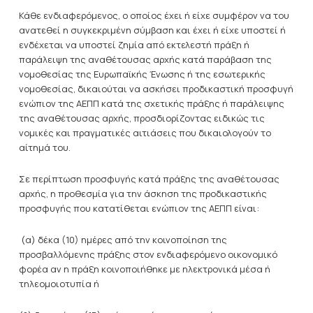
Κάθε ενδιαφερόμενος, ο οποίος έχει ή είχε συμφέρον να του
ανατεθεί η συγκεκριμένη σύμβαση και έχει ή είχε υποστεί ή
ενδέχεται να υποστεί ζημία από εκτελεστή πράξη ή
παράλειψη της αναθέτουσας αρχής κατά παράβαση της
νομοθεσίας της Ευρωπαϊκής Ένωσης ή της εσωτερικής
νομοθεσίας, δικαιούται να ασκήσει προδικαστική προσφυγή
ενώπιον της ΑΕΠΠ κατά της σχετικής πράξης ή παράλειψης
της αναθέτουσας αρχής, προσδιορίζοντας ειδικώς τις
νομικές και πραγματικές αιτιάσεις που δικαιολογούν το
αίτημά του.
Σε περίπτωση προσφυγής κατά πράξης της αναθέτουσας
αρχής, η προθεσμία για την άσκηση της προδικαστικής
προσφυγής που κατατίθεται ενώπιον της ΑΕΠΠ είναι:
(α) δέκα (10) ημέρες από την κοινοποίηση της
προσβαλλόμενης πράξης στον ενδιαφερόμενο οικονομικό
φορέα αν η πράξη κοινοποιήθηκε με ηλεκτρονικά μέσα ή
τηλεομοιοτυπία ή