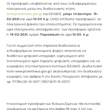
Οι προσφορές υποβάλλονται από τους ενδιαφερομένους
ηλεκτρονικά, μέσω της διαδικτυακής πύλης
www.promitheus.gov.gr
του ΕΣΗΔΗΣ,
μέχρι τη Δευτέρα 15-
02-2021
και ώρα
10:00 π.μ.
(λήξη επίδοσης προσφορών), σε
ηλεκτρονικό φάκελο του υποσυστήματος.
Ως ημερομηνία και
ώρα ηλεκτρονικής αποσφράγισης των προσφορών ορίζεται
η
19-02-2021
, ημέρα
Παρασκευή
και ώρα
10:00 π.μ.
Για τη συμμετοχή στην παρούσα διαδικασία οι
ενδιαφερόμενοι οικονομικοί φορείς απαιτείται να
διαθέτουν ψηφιακή υπογραφή, χορηγούμενη από
πιστοποιημένη αρχή παροχής ψηφιακής υπογραφής και να
εγγραφούν στο ηλεκτρονικό σύστημα (ΕΣΗΔΗΣ- Διαδικτυακή
πύλη www.promitheus.gov.gr) ακολουθώντας την διαδικασία
εγγραφής του άρθρου 5 της Κοινής Υπουργικής Απόφασης με
αρ. 117384/26-10-2017 (3821 Β/31-10-2017).
Η οικονομική προσφορά των διαγωνιζομένων, θα συνταχθεί
σύμφωνα με τα οριζόμενα στο άρθρο 95 παρ. 2.(α) του