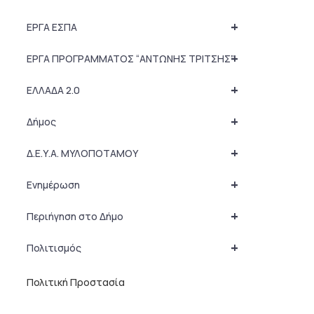
+
ΕΡΓΑ ΕΣΠΑ
+
ΕΡΓΑ ΠΡΟΓΡΑΜΜΑΤΟΣ “ΑΝΤΩΝΗΣ ΤΡΙΤΣΗΣ”
+
ΕΛΛΑΔΑ 2.0
+
Δήμος
+
Δ.Ε.Υ.Α. ΜΥΛΟΠΟΤΑΜΟΥ
+
Ενημέρωση
+
Περιήγηση στο Δήμο
+
Πολιτισμός
Πολιτική Προστασία