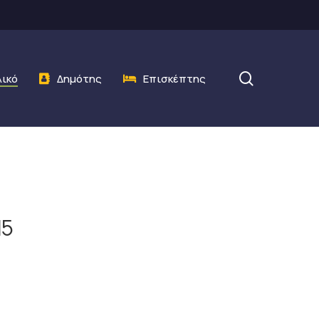
search
λικό
Δημότης
Επισκέπτης
15