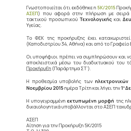
Γνωστοποιείται ότι εκδόθηκε η
5Κ/2015
Προκήρ
ΑΣΕΠ
) που αφορά στην πλήρωση με σειρά
τακτικού προσωπικού
Τεχνολογικής
και
Δε
Υγείας.
Το ΦΕΚ της προκήρυξης έχει καταχωριστεί
(Καποδιστρίου 34, Αθήνα) και από το Γραφείο
Οι υποψήφιοι πρέπει να συμπληρώσουν και 
αποκλειστικά μέσω του διαδικτυακού του 
Προκήρυξη
(Παράρτημα ΣΤ’).
Η προθεσμία υποβολής των
ηλεκτρονικών
Νοεμβρίου 2015
ημέρα Τρίτη και λήγει την
1
Δε
η
Η υπογεγραμμένη
εκτυπωμένη μορφή
της ηλ
δικαιολογητικά υποβάλλονται στο ΑΣΕΠ ταχυδρ
ΑΣΕΠ
Αίτηση για την Προκήρυξη 5Κ/2015