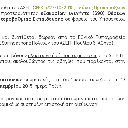
υξη του ΑΣΕΠ (
ΦΕΚ 6/27-10-2015, Τεύχος Προκηρύξεων
 προτεραιότητας
εξακοσίων ενενήντα
(690) θέσεων
υτεροβάθμιας Εκπαίδευσης
σε φορείς του Υπουργείου
 και διατίθεται δωρεάν από το Εθνικό Τυπογραφείο
 Εξυπηρέτησης Πολιτών του ΑΣΕΠ (Πουλίου 6, Αθήνα).
να υποβάλουν
ηλεκτρονική αίτηση συμμετοχής
στο Α.Σ.Ε.Π.,
τόπου,
ακολουθώντας τις οδηγίες που παρέχονται στην
 αιτήσεων
συμμετοχής στη διαδικασία αρχίζει στις
17
κεμβρίου 2015
, ημέρα Τρίτη.
εκτρονικής αίτησης με τα απαιτούμενα κατά περίπτωση
ομικά με συστημένη επιστολή στη διεύθυνση: