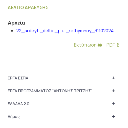
ΔΕΛΤΙΟ ΑΡΔΕΥΣΗΣ
Αρχεία
22_ardeyt._deltio_p.e._rethymnoy_31102024
Εκτύπωση 🖨
PDF 📄
+
ΕΡΓΑ ΕΣΠΑ
+
ΕΡΓΑ ΠΡΟΓΡΑΜΜΑΤΟΣ “ΑΝΤΩΝΗΣ ΤΡΙΤΣΗΣ”
+
ΕΛΛΑΔΑ 2.0
+
Δήμος