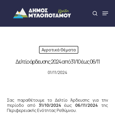
Skip
to
Menu
search
main
Close
content
Menu
Αγροτικά Θέματα
Δελτίο άρδευσης 2024 από 31/10 έως 06/11
01/11/2024
Σας παραθέτουμε το Δελτίο Άρδευσης για την
περίοδο από
31
/10/2024
έως
06/11/2024
της
Περιφερειακής Ενότητας Ρεθύμνου.