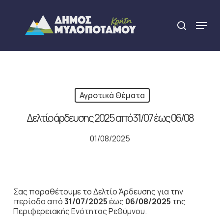
Skip
to
Menu
search
main
Close
content
Menu
Αγροτικά Θέματα
Δελτίο άρδευσης 2025 από 31/07 έως 06/08
01/08/2025
Σας παραθέτουμε το Δελτίο Άρδευσης για την
περίοδο από
31
/07/2025
έως
06/08/2025
της
Περιφερειακής Ενότητας Ρεθύμνου.