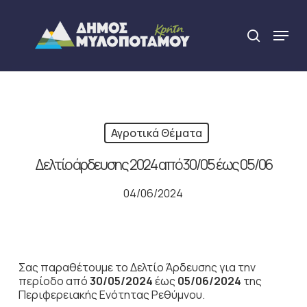
Skip
to
Menu
search
main
Close
content
Menu
Αγροτικά Θέματα
Δελτίο άρδευσης 2024 από 30/05 έως 05/06
04/06/2024
Σας παραθέτουμε το Δελτίο Άρδευσης για την
περίοδο από
30/05/2024
έως
05/06/2024
της
Περιφερειακής Ενότητας Ρεθύμνου.