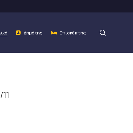
search
λικό
Δημότης
Επισκέπτης
/11