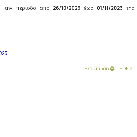
ια την περίοδο από
26/10/2023
έως
01/11/2023
της
023
Εκτύπωση 🖨
PDF 📄