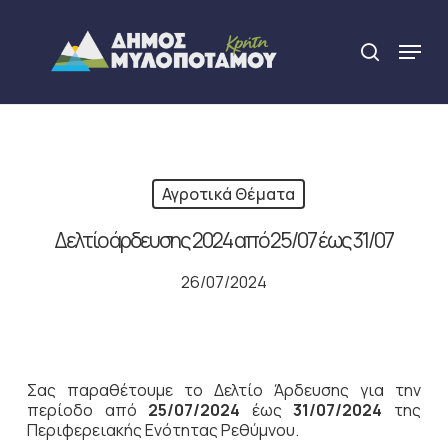
Skip
to
Menu
search
main
Close
content
Menu
Αγροτικά Θέματα
Δελτίο άρδευσης 2024 από 25/07 έως 31/07
26/07/2024
Σας παραθέτουμε το Δελτίο Άρδευσης για την
περίοδο από
25/07/2024
έως
31/07/2024
της
Περιφερειακής Ενότητας Ρεθύμνου.