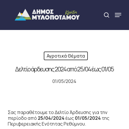
Skip
to
Menu
search
main
Close
content
Menu
Αγροτικά Θέματα
Δελτίο άρδευσης 2024 από 25/04 έως 01/05
01/05/2024
Σας παραθέτουμε το Δελτίο Άρδευσης για την
περίοδο από
25/04/2024
έως
01/05/2024
της
Περιφερειακής Ενότητας Ρεθύμνου.