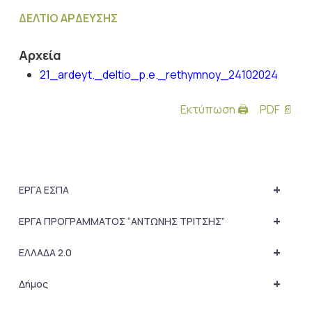
ΔΕΛΤΙΟ ΑΡΔΕΥΣΗΣ
Αρχεία
21_ardeyt._deltio_p.e._rethymnoy_24102024
Εκτύπωση 🖨
PDF 📄
+
ΕΡΓΑ ΕΣΠΑ
+
ΕΡΓΑ ΠΡΟΓΡΑΜΜΑΤΟΣ “ΑΝΤΩΝΗΣ ΤΡΙΤΣΗΣ”
+
ΕΛΛΑΔΑ 2.0
+
Δήμος