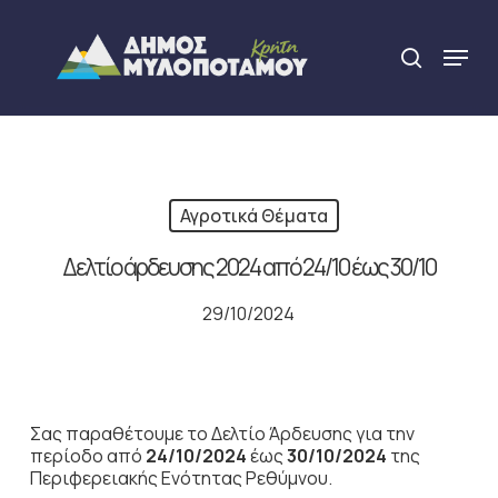
Skip
to
Menu
search
main
Close
content
Menu
Αγροτικά Θέματα
Δελτίο άρδευσης 2024 από 24/10 έως 30/10
29/10/2024
Σας παραθέτουμε το Δελτίο Άρδευσης για την
περίοδο από
24
/10/2024
έως
30/10/2024
της
Περιφερειακής Ενότητας Ρεθύμνου.