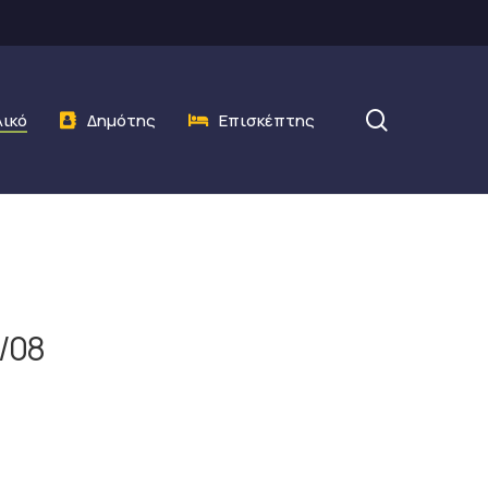
search
λικό
Δημότης
Επισκέπτης
0/08