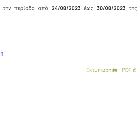
ια την περίοδο από
24/08/2023
έως
30/08/2023
της
23
Εκτύπωση 🖨
PDF 📄