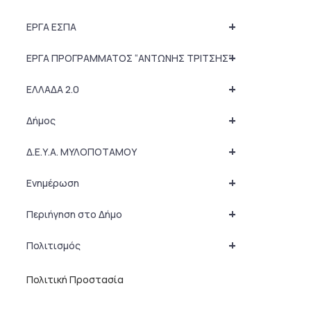
+
ΕΡΓΑ ΕΣΠΑ
+
ΕΡΓΑ ΠΡΟΓΡΑΜΜΑΤΟΣ “ΑΝΤΩΝΗΣ ΤΡΙΤΣΗΣ”
+
ΕΛΛΑΔΑ 2.0
+
Δήμος
+
Δ.Ε.Υ.Α. ΜΥΛΟΠΟΤΑΜΟΥ
+
Ενημέρωση
+
Περιήγηση στο Δήμο
+
Πολιτισμός
Πολιτική Προστασία