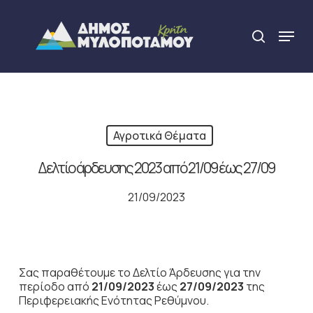
Skip
to
Menu
search
main
Close
content
Menu
Αγροτικά Θέματα
Δελτίο άρδευσης 2023 από 21/09 έως 27/09
21/09/2023
Σας παραθέτουμε το Δελτίο Άρδευσης για την
περίοδο από
21/09/2023
έως
27/09/2023
της
Περιφερειακής Ενότητας Ρεθύμνου.