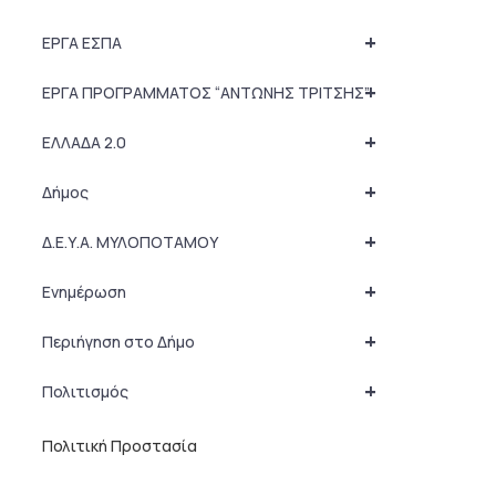
+
ΕΡΓΑ ΕΣΠΑ
+
ΕΡΓΑ ΠΡΟΓΡΑΜΜΑΤΟΣ “ΑΝΤΩΝΗΣ ΤΡΙΤΣΗΣ”
+
ΕΛΛΑΔΑ 2.0
+
Δήμος
+
Δ.Ε.Υ.Α. ΜΥΛΟΠΟΤΑΜΟΥ
+
Ενημέρωση
+
Περιήγηση στο Δήμο
+
Πολιτισμός
Πολιτική Προστασία