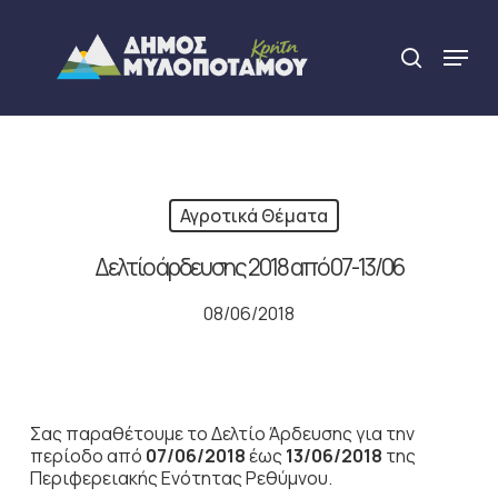
Skip
to
Menu
search
main
Close
content
Menu
Αγροτικά Θέματα
Δελτίο άρδευσης 2018 από 07-13/06
08/06/2018
Σας παραθέτουμε το Δελτίο Άρδευσης για την
περίοδο από
07/06/2018
έως
13/06/2018
της
Περιφερειακής Ενότητας Ρεθύμνου.