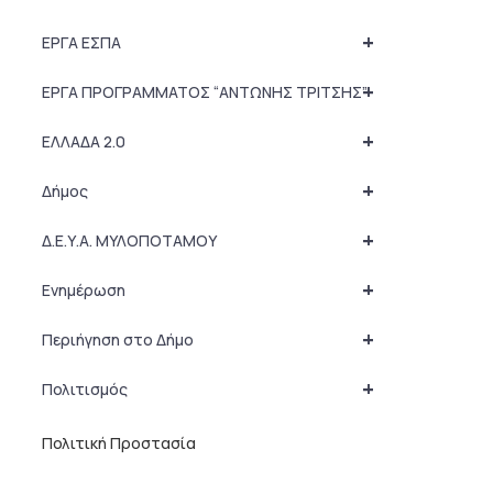
+
ΕΡΓΑ ΕΣΠΑ
+
ΕΡΓΑ ΠΡΟΓΡΑΜΜΑΤΟΣ “ΑΝΤΩΝΗΣ ΤΡΙΤΣΗΣ”
+
ΕΛΛΑΔΑ 2.0
+
Δήμος
+
Δ.Ε.Υ.Α. ΜΥΛΟΠΟΤΑΜΟΥ
+
Ενημέρωση
+
Περιήγηση στο Δήμο
+
Πολιτισμός
Πολιτική Προστασία