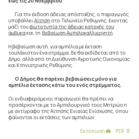
έως τις 20 Νοεμβρίου
.
Για την έκδοση άδειας απόσταξης, ο παραγωγός
υποβάλλει
Αίτηση
στο Τελωνείο Ρεθύμνης, έχοντας
μαζί του
φωτοτυπία της άδειας κατοχής του
άμβυκα
και τη
Βεβαίωση Αμπελοκαλλιεργητή
.
Η βεβαίωση αυτή, για αμπέλια με έκταση
τουλάχιστον ένα στρέμμα, δε θα εκδίδεται από το
Δήμο, αλλά από τη Διεύθυνση Αγροτικής Οικονομίας
και Κτηνιατρικής Ρεθύμνης.
Ο Δήμος θα παρέχει βεβαιώσεις μόνο για
αμπέλια έκτασης κάτω του ενός στρέμματος.
Οι ενδιαφερόμενοι παραγωγοί θα πρέπει να
προσέρχονται με το Αμπελουργικό τους Μητρώο η
με αντίγραφο της Αίτησης Ενιαίας Ενίσχυσης, όπου
φαίνονται οι εκτάσεις των αμπελιών.
Εκτύπωση 🖨
PDF 📄