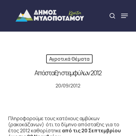
Skip
to
Menu
search
main
Close
content
Menu
Αγροτικά Θέματα
Απόσταξη στεμφύλων 2012
20/09/2012
Πληροφορούμε τους κατόχους αμβύκων
(ρακοκάζανων) ότι το δίμηνο απόσταξης για το
έτος 2012 καθορίστηκε
από τις 20 Σεπτεμβρίου