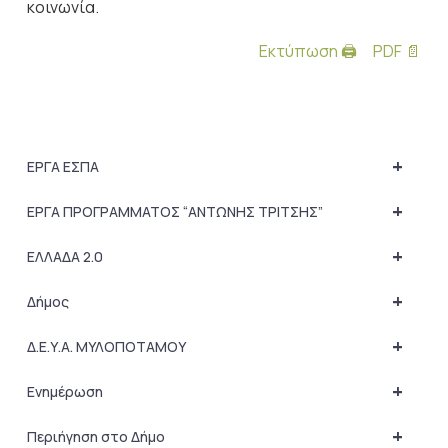
κοινωνία.
Εκτύπωση 🖨
PDF 📄
+
ΕΡΓΑ ΕΣΠΑ
+
ΕΡΓΑ ΠΡΟΓΡΑΜΜΑΤΟΣ “ΑΝΤΩΝΗΣ ΤΡΙΤΣΗΣ”
+
ΕΛΛΑΔΑ 2.0
+
Δήμος
+
Δ.Ε.Υ.Α. ΜΥΛΟΠΟΤΑΜΟΥ
+
Ενημέρωση
+
Περιήγηση στο Δήμο