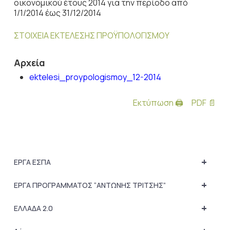
οικονομικού έτους 2014 για την περίοδο από
1/1/2014 έως 31/12/2014
ΣΤΟΙΧΕΙΑ ΕΚΤΕΛΕΣΗΣ ΠΡΟΫΠΟΛΟΓΙΣΜΟΥ
Αρχεία
ektelesi_proypologismoy_12-2014
Εκτύπωση 🖨
PDF 📄
+
ΕΡΓΑ ΕΣΠΑ
+
ΕΡΓΑ ΠΡΟΓΡΑΜΜΑΤΟΣ “ΑΝΤΩΝΗΣ ΤΡΙΤΣΗΣ”
+
ΕΛΛΑΔΑ 2.0