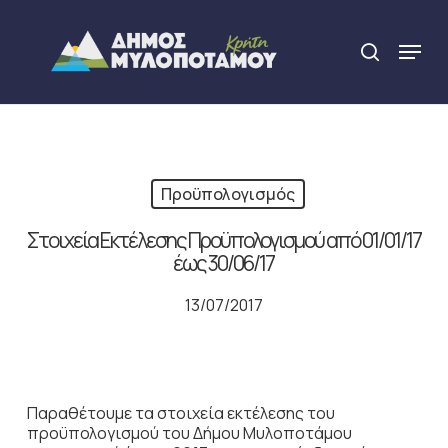
Skip
to
Menu
search
main
Close
content
Menu
Προϋπολογισμός
Στοιχεία Εκτέλεσης Προϋπολογισμού από 01/01/17
έως 30/06/17
13/07/2017
Παραθέτουμε τα στοιχεία εκτέλεσης του
προϋπολογισμού του Δήμου Μυλοποτάμου