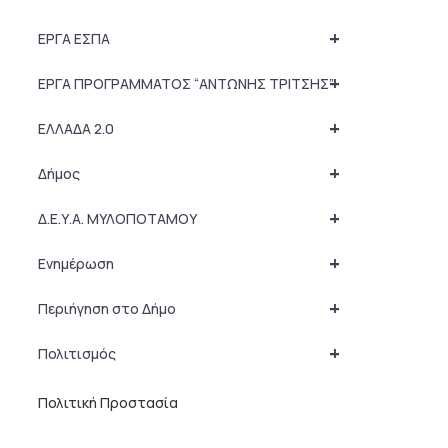
+
ΕΡΓΑ ΕΣΠΑ
+
ΕΡΓΑ ΠΡΟΓΡΑΜΜΑΤΟΣ “ΑΝΤΩΝΗΣ ΤΡΙΤΣΗΣ”
+
ΕΛΛΑΔΑ 2.0
+
Δήμος
+
Δ.Ε.Υ.Α. ΜΥΛΟΠΟΤΑΜΟΥ
+
Ενημέρωση
+
Περιήγηση στο Δήμο
+
Πολιτισμός
Πολιτική Προστασία