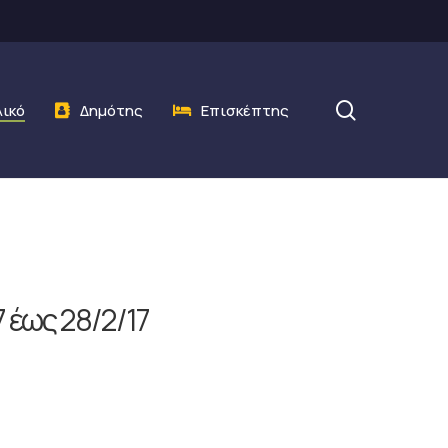
search
λικό
Δημότης
Επισκέπτης
 έως 28/2/17