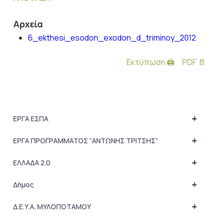
Αρχεία
6_ekthesi_esodon_exodon_d_triminoy_2012
Εκτύπωση 🖨
PDF 📄
+
ΕΡΓΑ ΕΣΠΑ
+
ΕΡΓΑ ΠΡΟΓΡΑΜΜΑΤΟΣ “ΑΝΤΩΝΗΣ ΤΡΙΤΣΗΣ”
+
ΕΛΛΑΔΑ 2.0
+
Δήμος
+
Δ.Ε.Υ.Α. ΜΥΛΟΠΟΤΑΜΟΥ