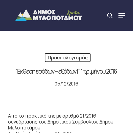
Skip
to
Menu
search
main
Close
content
Menu
Προϋπολογισμός
Έκθεση εσόδων – εξόδων Γ΄ τριμήνου 2016
05/12/2016
Από το πρακτικό της με αριθμό 21/2016
συνεδρίασης του Δημοτικού Συμβουλίου Δήμου
Μυλοποτάμου