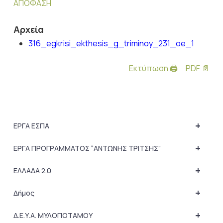
ΑΠΟΦΑΣΗ
Αρχεία
316_egkrisi_ekthesis_g_triminoy_231_oe_1
Εκτύπωση 🖨
PDF 📄
+
ΕΡΓΑ ΕΣΠΑ
+
ΕΡΓΑ ΠΡΟΓΡΑΜΜΑΤΟΣ “ΑΝΤΩΝΗΣ ΤΡΙΤΣΗΣ”
+
ΕΛΛΑΔΑ 2.0
+
Δήμος
+
Δ.Ε.Υ.Α. ΜΥΛΟΠΟΤΑΜΟΥ