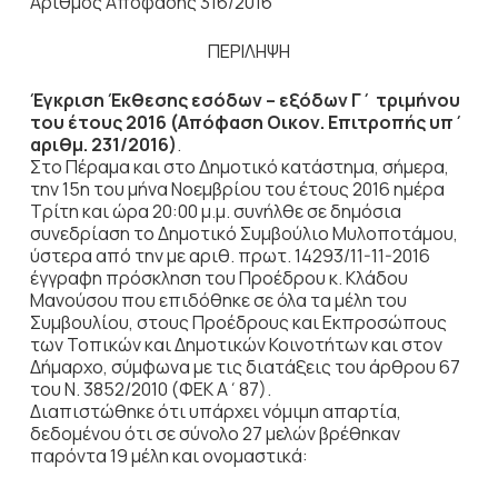
Αριθμός Απόφασης 316/2016
ΠΕΡΙΛΗΨΗ
Έγκριση Έκθεσης εσόδων – εξόδων Γ΄ τριμήνου
του έτους 2016 (Απόφαση Οικον. Επιτροπής υπ΄
αριθμ. 231/2016)
.
Στο Πέραμα και στο Δημοτικό κατάστημα, σήμερα,
την 15η του μήνα Νοεμβρίου του έτους 2016 ημέρα
Τρίτη και ώρα 20:00 μ.μ. συνήλθε σε δημόσια
συνεδρίαση το Δημοτικό Συμβούλιο Μυλοποτάμου,
ύστερα από την με αριθ. πρωτ. 14293/11-11-2016
έγγραφη πρόσκληση του Προέδρου κ. Κλάδου
Μανούσου που επιδόθηκε σε όλα τα μέλη του
Συμβουλίου, στους Προέδρους και Εκπροσώπους
των Τοπικών και Δημοτικών Κοινοτήτων και στον
Δήμαρχο, σύμφωνα με τις διατάξεις του άρθρου 67
του Ν. 3852/2010 (ΦΕΚ Α΄87).
Διαπιστώθηκε ότι υπάρχει νόμιμη απαρτία,
δεδομένου ότι σε σύνολο 27 μελών βρέθηκαν
παρόντα 19 μέλη και ονομαστικά: