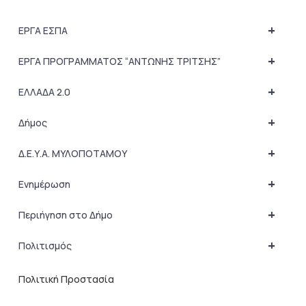
+
ΕΡΓΑ ΕΣΠΑ
+
ΕΡΓΑ ΠΡΟΓΡΑΜΜΑΤΟΣ “ΑΝΤΩΝΗΣ ΤΡΙΤΣΗΣ”
+
ΕΛΛΑΔΑ 2.0
+
Δήμος
+
Δ.Ε.Υ.Α. ΜΥΛΟΠΟΤΑΜΟΥ
+
Ενημέρωση
+
Περιήγηση στο Δήμο
+
Πολιτισμός
Πολιτική Προστασία