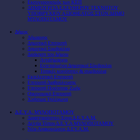
Εκσυγχρονισμός των ΚΕΠ
ΔΗΜΙΟΥΡΓΙΑ ΕΛΕΥΘΕΡΟΥ ΤΕΧΝΗΤΟΥ
ΥΠΟΒΡΥΧΙΟΥ ΑΞΙΟΘΕΑΤΟΣ ΣΤΟΝ ΔΗΜΟ
ΜΥΛΟΠΟΤΑΜΟΥ
Δήμος
Δήμαρχος
Δημοτική Επιτροπή
Δημοτικό Συμβούλιο
Διοίκηση του Δήμου
Αντιδήμαρχοι
Εντεταλμένοι Δημοτικοί Σύμβουλοι
Τοπικές κοινότητες & συμβούλια
Εκτελεστική Επιτροπή
Επιτροπή Διαβούλευσης
Επιτροπή Ποιότητας Ζωής
Οικονομική Επιτροπή
Χρήσιμα Τηλέφωνα
Δ.Ε.Υ.Α. ΜΥΛΟΠΟΤΑΜΟΥ
Δραστηριότητες-Έργα Δ.Ε.Υ.Α.Μ.
Δελτία Τύπου Δ.Ε.Υ.Α ΜΥΛΟΠΟΤΑΜΟΥ
Νέα-Ανακοινώσεις Δ.ΕΥ.Α.Μ.