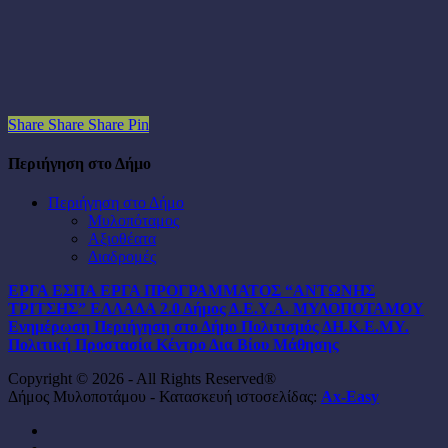
Share
Share
Share
Pin
Περιήγηση στο Δήμο
Περιήγηση στο Δήμο
Μυλοπόταμος
Αξιοθέατα
Διαδρομές
ΕΡΓΑ ΕΣΠΑ
ΕΡΓΑ ΠΡΟΓΡΑΜΜΑΤΟΣ “ΑΝΤΩΝΗΣ
ΤΡΙΤΣΗΣ”
ΕΛΛΑΔΑ 2.0
Δήμος
Δ.Ε.Υ.Α. ΜΥΛΟΠΟΤΑΜΟΥ
Ενημέρωση
Περιήγηση στο Δήμο
Πολιτισμός
ΔΗ.Κ.Ε.ΜΥ.
Πολιτική Προστασία
Κέντρο Δια Βίου Μάθησης
Copyright © 2026 - All Rights Reserved®
Δήμος Μυλοποτάμου - Κατασκευή ιστοσελίδας:
Ax-Easy
facebook
instagram