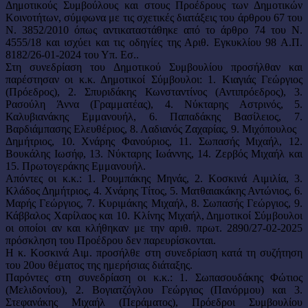
Δημοτικούς Συμβούλους και στους Προέδρους των Δημοτικών
Κοινοτήτων, σύμφωνα με τις σχετικές διατάξεις του άρθρου 67 του
Ν. 3852/2010 όπως αντικαταστάθηκε από το άρθρο 74 του Ν.
4555/18 και ισχύει και τις οδηγίες της Αριθ. Εγκυκλίου 98 Α.Π.
8182/26-01-2024 του Υπ. Εσ..
Στη συνεδρίαση του Δημοτικού Συμβουλίου προσήλθαν και
παρέστησαν οι κ.κ. Δημοτικοί Σύμβουλοι: 1. Κιαγιάς Γεώργιος
(Πρόεδρος), 2. Σπυριδάκης Κωνσταντίνος (Αντιπρόεδρος), 3.
Ρασούλη Άννα (Γραμματέας), 4. Νύκταρης Αστρινός, 5.
Καλυβιανάκης Εμμανουήλ, 6. Παπαδάκης Βασίλειος, 7.
Βαρδιάμπασης Ελευθέριος, 8. Λαδιανός Ζαχαρίας, 9. Μιχόπουλος
Δημήτριος, 10. Χνάρης Φανούριος, 11. Σωπασής Μιχαήλ, 12.
Βουκάλης Ιωσήφ, 13. Νύκταρης Ιωάννης, 14. Ζερβός Μιχαήλ και
15. Πρωτογεράκης Εμμανουήλ.
Απόντες οι κ.κ.: 1. Ρουμπάκης Μηνάς, 2. Κοσκινά Αιμιλία, 3.
Κλάδος Δημήτριος, 4. Χνάρης Τίτος, 5. Ματθαιακάκης Αντώνιος, 6.
Μαρής Γεώργιος, 7. Κυριμάκης Μιχαήλ, 8. Σωπασής Γεώργιος, 9.
Κάββαλος Χαρίλαος και 10. Κλίνης Μιχαήλ, Δημοτικοί Σύμβουλοι
οι οποίοι αν και κλήθηκαν με την αριθ. πρωτ. 2890/27-02-2025
πρόσκληση του Προέδρου δεν παρευρίσκονται.
Η κ. Κοσκινά Αιμ. προσήλθε στη συνεδρίαση κατά τη συζήτηση
του 20ου θέματος της ημερήσιας διάταξης.
Παρόντες στη συνεδρίαση οι κ.κ.: 1. Σωπασουδάκης Φώτιος
(Μελιδονίου), 2. Βογιατζόγλου Γεώργιος (Πανόρμου) και 3.
Στεφανάκης Μιχαήλ (Περάματος), Πρόεδροι Συμβουλίου