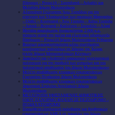
Πάνορμο – Ρουμελή – Σιριπιδιανά – Αχλαδές και
Μελιδόνι Δήμου Μυλοποτάμου
Αξιοποίηση Γεώτρησης Άνω Τριπόδου για την
ενίσχυση των Υδραγωγείων των οικισμών Μαργαρίτες
– Ορθές – Κυνηγιανά – Άνω Τριπόδο – Κάτω Τριπόδο
– Λαγκά – Βεργιανά – Καλλέργο – Σκορδίλο – Αλφά
Μονάδα αφαλάτωσης δυναμικότητας 2.000 κ.μ.
πόσιμου νερού την ημέρα και εξωτερικό υδραγωγείο
Πανόρμου – Ρουμελή Δήμου Μυλοποτάμου Ρεθύμνου
Βιώσιμη μικροκινητικότητα μέσω συστήματος
κοινόχρηστων ποδηλάτων σε Δήμους της Χώρας
(εκτός Δήμων Μητροπολιτικών Κέντρων)
Διακήρυξη για «Ανάπτυξη εφαρμογών ηλεκτρονικού
πολιτισμού για την προβολή των μνημείων και του
πολιτιστικού αποθέματος του Δήμου Μυλοποτάμου»
Μελέτη αναβάθμισης κτιριακών εγκαταστάσεων
Γυμνασίου Περάματος Δήμου Μυλοποτάμου
Μελέτη αναβάθμισης κτιριακών εγκαταστάσεων
Δημοτικού Σχολείου Αγγελιανών Δήμου
Μυλοποτάμου
ΜΕΤΑΤΡΟΠΗ ΥΦΙΣΤΑΜΕΝΗΣ ΔΗΜΟΤΙΚΗΣ
ΟΔΟΥ ΠΑΝΟΡΜΟ ΦΑΝΑΡΙ ΣΕ ΠΕΖΟΔΡΟΜΟ –
ΠΟΔΗΛΑΤΟΔΡΟΜΟ
Προμήθεια εξοπλισμού πρόσβασης και βοηθητικών
εγκαταστάσεων ΑΜΕΑ σε παραλίες του Δήμου