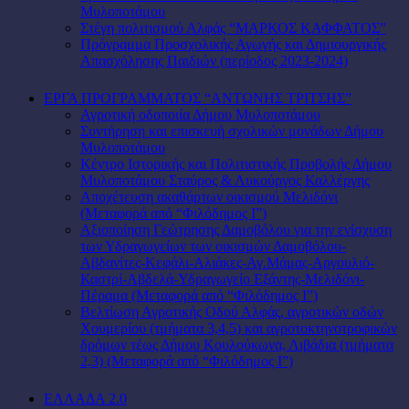
Μυλοποτάμου
Στέγη πολιτισμού Αλφάς “ΜΑΡΚΟΣ ΚΑΦΦΑΤΟΣ”
Πρόγραμμα Προσχολικής Αγωγής και Δημιουργικής
Απασχόλησης Παιδιών (περίοδος 2023-2024)
ΕΡΓΑ ΠΡΟΓΡΑΜΜΑΤΟΣ “ΑΝΤΩΝΗΣ ΤΡΙΤΣΗΣ”
Αγροτική οδοποιία Δήμου Μυλοποτάμου
Συντήρηση και επισκευή σχολικών μονάδων Δήμου
Μυλοποτάμου
Κέντρο Ιστορικής και Πολιτιστικής Προβολής Δήμου
Μυλοποτάμου Σταύρος & Λυκούργος Καλλέργης
Αποχέτευση ακαθάρτων οικισμού Μελιδόνι
(Μεταφορά από “Φιλόδημος Ι”)
Αξιοποίηση Γεώτρησης Δαμοβόλου για την ενίσχυση
των Υδραγωγείων των οικισμών Δαμοβόλου-
Αβδανίτες-Κεφάλι-Αλιάκες-Αγ.Μάμας-Αργουλιό-
Καστρί-Αβδελά-Υδραγωγείο Εξάντης-Μελιδόνι-
Πέραμα (Μεταφορά από “Φιλόδημος Ι”)
Βελτίωση Αγροτικής Οδού Αλφάς, αγροτικών οδών
Χουμερίου (τμήματα 3,4,5) και αγροτοκτηνοτροφικών
δρόμων τέως Δήμου Κουλούκωνα, Λιβάδια (τμήματα
2,3) (Μεταφορά από “Φιλόδημος Ι”)
ΕΛΛΑΔΑ 2.0