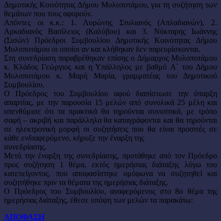
Δημοτικής Κοινότητας Δήμου Μυλοποτάμου, για τη συζήτηση των
θεμάτων που τους αφορούν.
Απόντες οι κ.κ.: 1. Λυρώνης Στυλιανός (Απλαδιανών), 2.
Αρκαδιανός Βασίλειος (Καλύβου) και 3. Νύκταρης Ιωάννης
(Σισών) Πρόεδροι Συμβουλίου Δημοτικής Κοινότητας Δήμου
Μυλοποτάμου οι οποίοι αν και κλήθηκαν δεν παρευρίσκονται.
Στη συνεδρίαση παραβρέθηκαν επίσης ο Δήμαρχος Μυλοποτάμου
κ. Κλάδος Γεώργιος και η Υπάλληλος με βαθμό Α΄ του Δήμου
Μυλοποτάμου κ. Μαρή Μαρία, γραμματέας του Δημοτικού
Συμβουλίου.
Ο Πρόεδρος του Συμβουλίου αφού διαπίστωσε την ύπαρξη
απαρτίας, με την παρουσία 15 μελών από συνολικά 25 μέλη και
υπενθύμισε ότι τα πρακτικά θα τηρούνται συνοπτικά, με τρόπο
σαφή – ακριβή και παράλληλα θα καταγράφονται και θα τηρούνται
σε ηλεκτρονική μορφή οι συζητήσεις που θα είναι προσιτές σε
κάθε ενδιαφερόμενο, κήρυξε την έναρξη της
συνεδρίασης.
Μετά την έναρξη της συνεδρίασης, προτάθηκε από τον Πρόεδρο
προς συζήτηση 1 θέμα, εκτός ημερήσιας διάταξης λόγω του
κατεπείγοντος, που αποφασίστηκε ομόφωνα να συζητηθεί και
συζητήθηκε πριν τα θέματα της ημερήσιας διάταξης.
Ο Πρόεδρος του Συμβουλίου, αναφερόμενος στο 8ο θέμα της
ημερήσιας διάταξης, έθεσε υπόψη των μελών τα παρακάτω:
ΑΠΟΦΑΣΗ