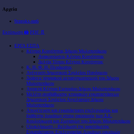
Αρχεία
9zprokx-nn6
Εκτύπωση 🖨
PDF 📄
ΕΡΓΑ ΕΣΠΑ
Κέντρο Κοινότητας Δήμου Μυλοποτάμου
Ανακοινώσεις Κέντρο Κοινότητας
Δελτία Τύπου Κέντρο Κοινότητας
Κ. Η. Φ. Η. Περάματος
Ανέγερση Δημοτικού Σχολείου Πανόρμου
Δράσεις ψηφιακού μετασχηματισμού του Δήμου
Μυλοποτάμου
Ανοικτά Κέντρα Εμπορίου Δήμου Μυλοποτάμου
Μελέτη αναβάθμισης κτιριακών εγκαταστάσεων
Δημοτικού Σχολείου Αγγελιανών Δήμου
Μυλοποτάμου
Αποχέτευση και εγκατάσταση επεξεργασίας και
διάθεσης λυμάτων στους οικισμούς των Δ.Ε.
Κουλούκωνα και Ζωνιανών του Δήμου Μυλοποτάμου
Ολοκλήρωση – Βελτίωση της υφιστάμενης
Εγκατάστασης Επεξεργασίας Λυμάτων οικισμών