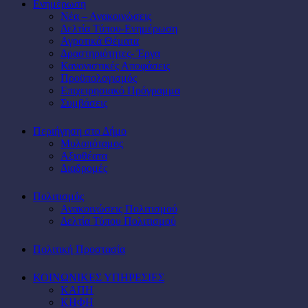
Ενημέρωση
Νέα – Ανακοινώσεις
Δελτία Τύπου-Ενημέρωση
Αγροτικά Θέματα
Δραστηριότητες- Έργα
Κανονιστικές Αποφάσεις
Προϋπολογισμός
Επιχειρησιακό Πρόγραμμα
Συμβάσεις
Περιήγηση στο Δήμο
Μυλοπόταμος
Αξιοθέατα
Διαδρομές
Πολιτισμός
Ανακοινώσεις Πολιτισμού
Δελτία Τύπου Πολιτισμού
Πολιτική Προστασία
ΚΟΙΝΩΝΙΚΕΣ ΥΠΗΡΕΣΙΕΣ
ΚΑΠΗ
ΚΗΦΗ