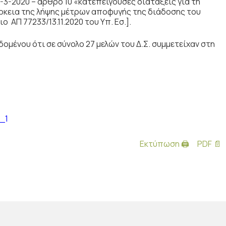
3-2020 – άρθρο 10 «κατεπείγουσες διατάξεις για τη
άρκεια της λήψης μέτρων αποφυγής της διάδοσης του
ο ΑΠ 77233/13.11.2020 του Υπ. Εσ.].
ομένου ότι σε σύνολο 27 μελών του Δ.Σ. συμμετείχαν στη
_1
Εκτύπωση 🖨
PDF 📄