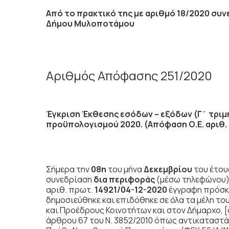
Από το πρακτικό της με αριθμό 18/2020 συ
Δήμου Μυλοποτάμου
Αριθμός Απόφασης 251/2020
Έγκριση Έκθεσης εσόδων – εξόδων (Γ΄ τριμ
προϋπολογισμού 2020. (Απόφαση Ο.Ε. αριθ. 
Σήμερα την
08η
του μήνα
Δεκεμβρίου
του έτο
συνεδρίαση
δια περιφοράς
(μέσω τηλεφώνου) 
αριθ. πρωτ.
14921/04-12-2020
έγγραφη πρόσκ
δημοσιεύθηκε και επιδόθηκε σε όλα τα μέλη τ
και Προέδρους Κοινοτήτων και στον Δήμαρχο, [
άρθρου 67 του Ν. 3852/2010 όπως αντικαταστάθ