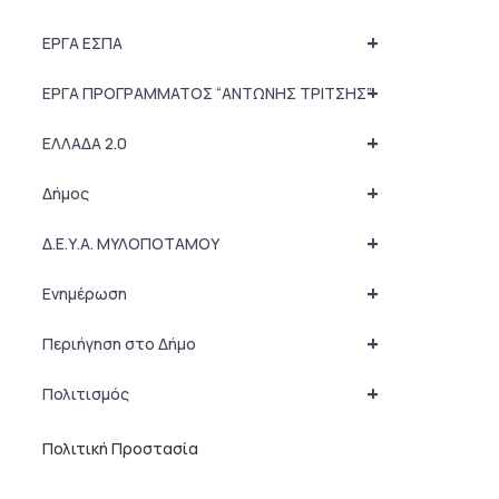
+
ΕΡΓΑ ΕΣΠΑ
+
ΕΡΓΑ ΠΡΟΓΡΑΜΜΑΤΟΣ “ΑΝΤΩΝΗΣ ΤΡΙΤΣΗΣ”
+
ΕΛΛΑΔΑ 2.0
+
Δήμος
+
Δ.Ε.Υ.Α. ΜΥΛΟΠΟΤΑΜΟΥ
+
Ενημέρωση
+
Περιήγηση στο Δήμο
+
Πολιτισμός
Πολιτική Προστασία