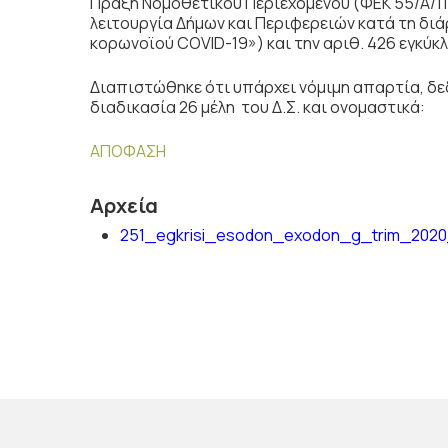
Πράξη Νομοθετικού Περιεχομένου (ΦΕΚ 55/Α/11-
λειτουργία Δήμων και Περιφερειών κατά τη δι
κορωνοϊού COVID-19») και την αριθ. 426 εγκύκλι
Διαπιστώθηκε ότι υπάρχει νόμιμη απαρτία, δεδ
διαδικασία 26 μέλη του Δ.Σ. και ονομαστικά:
ΑΠΟΦΑΣΗ
Αρχεία
251_egkrisi_esodon_exodon_g_trim_2020