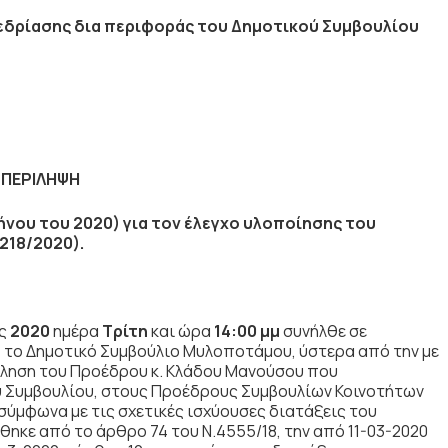
νεδρίασης δια περιφοράς του Δημοτικού Συμβουλίου
ΠΕΡΙΛΗΨΗ
ήνου του 2020) για τον έλεγχο υλοποίησης του
218/2020).
υς
2020
ημέρα
Τρίτη
και ώρα
14:00 μμ
συνήλθε σε
το Δημοτικό Συμβούλιο Μυλοποτάμου, ύστερα από την με
ληση του Προέδρου κ. Κλάδου Μανούσου που
ου Συμβουλίου, στους Προέδρους Συμβουλίων Κοινοτήτων
σύμφωνα με τις σχετικές ισχύουσες διατάξεις του
ηκε από το άρθρο 74 του Ν.4555/18, την από 11-03-2020