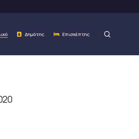
search
λικό
Δημότης
Επισκέπτης
020