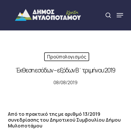
Skip
to
Menu
search
main
Close
content
Menu
Προϋπολογισμός
Έκθεση εσόδων – εξόδων Β΄ τριμήνου 2019
08/08/2019
Από το πρακτικό της με αριθμό 13/2019
συνεδρίασης του Δημοτικού Συμβουλίου Δήμου
Μυλοποτάμου