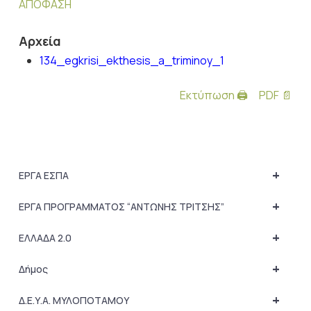
ΑΠΟΦΑΣΗ
Αρχεία
134_egkrisi_ekthesis_a_triminoy_1
Εκτύπωση 🖨
PDF 📄
+
ΕΡΓΑ ΕΣΠΑ
+
ΕΡΓΑ ΠΡΟΓΡΑΜΜΑΤΟΣ “ΑΝΤΩΝΗΣ ΤΡΙΤΣΗΣ”
+
ΕΛΛΑΔΑ 2.0
+
Δήμος
+
Δ.Ε.Υ.Α. ΜΥΛΟΠΟΤΑΜΟΥ