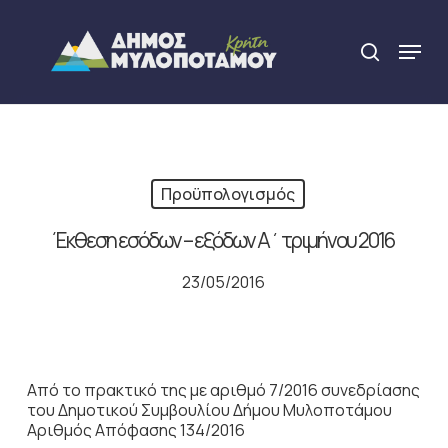
Skip
to
Menu
search
main
Close
content
Menu
Προϋπολογισμός
Έκθεση εσόδων – εξόδων Α΄ τριμήνου 2016
23/05/2016
Από το πρακτικό της με αριθμό 7/2016 συνεδρίασης
του Δημοτικού Συμβουλίου Δήμου Μυλοποτάμου
Αριθμός Απόφασης 134/2016