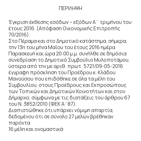
ΠΕΡΙΛΗΨΗ
Έγκριση έκθεσης εσόδων – εξόδων Α΄ τριμήνου του
έτους 2016. (Απόφαση Οικονομικής Επιτροπής
70/2016).
Στο Πέραμα και στο Δημοτικό κατάστημα, σήμερα,
την 13η του μήνα Μαΐου του έτους 2016 ημέρα
Παρασκευή και ώρα 20:00 μ.μ. συνήλθε σε δημόσια
συνεδρίαση το Δημοτικό Συμβούλιο Μυλοποτάμου,
ύστερα από την με αριθ. πρωτ. 5721/09-05-2016
έγγραφη πρόσκληση του Προέδρου κ. Κλάδου
Μανούσου που επιδόθηκε σε όλα τα μέλη του
Συμβουλίου, στους Προέδρους και Εκπροσώπους
των Τοπικών και Δημοτικών Κοινοτήτων και στον
Δήμαρχο, σύμφωνα με τις διατάξεις του άρθρου 67
του Ν. 3852/2010 (ΦΕΚ Α΄87).
Διαπιστώθηκε ότι υπάρχει νόμιμη απαρτία,
δεδομένου ότι σε σύνολο 27 μελών βρέθηκαν
παρόντα
16 μέλη και ονομαστικά: