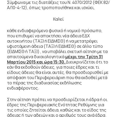
Σύμφωνα με τις διατάξεις του Ν. 4070/2012 (ΦΕΚ 82/
Α/10-4-12), όπως τροποποιήθηκε και ισχύει,
Καλεί
κάθε ενδιαφερόμενο φυσικό ή νομικό πρόσωπο,
που επιθυμεί να αποκτήσει νέα άδεια ΕΔΧ
αυτοκινήτου (ΤΑΞΙ ή ΕΙΔΜΙΣΘ) ή να μετατρέψει
υφιστάμενη άδεια (ΤΑΞΙ ή ΕΙΔΜΙΣΘ) σε άλλο τύπο
(ΕΙΔΜΙΣΘ ή ΤΑΞΙ) , να υποβάλει σχετική αίτηση με τα
απαιτούμενα δικαιολογητικά
μέχρι την Τρίτη 31
Μαρτίου 2015 και ώρα 15:30.
Διευκρινίζεται ότι το
εάν θα εκδοθούν άδειες, για ποιες έδρες και τι
είδους άδειες θα είναι αυτές, θα προσδιορισθεί με
απόφαση του Περιφερειάρχη που θα εκδοθεί μετά
το πέρας της διαδικασίας εκδήλωσης
ενδιαφέροντος.
Στην αίτηση πρέπει να προσδιορίζεται η έδρα ή οι
έδρες της Περιφερειακής Ενότητας Ρεθύμνης για
τις οποίες ζητείται άδεια, καθώς και το είδος της
άδειας ή των αδειών και ο αριθμός τους ανά έδρα.