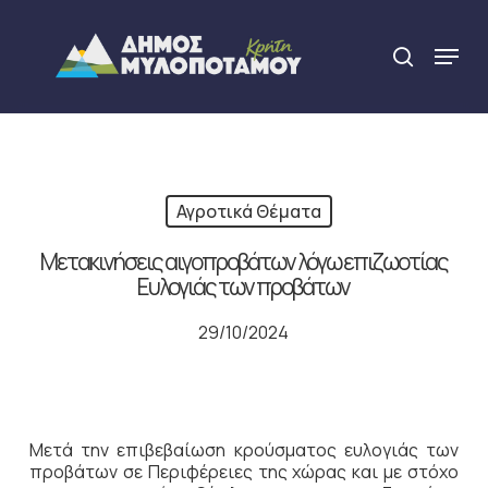
Skip
to
Menu
search
main
Close
content
Menu
Αγροτικά Θέματα
Μετακινήσεις αιγοπροβάτων λόγω επιζωοτίας
Ευλογιάς των προβάτων
29/10/2024
Μετά την επιβεβαίωση κρούσματος ευλογιάς των
προβάτων σε Περιφέρειες της χώρας και με στόχο