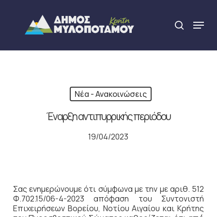
Skip
to
Menu
search
main
Close
content
Menu
Νέα - Ανακοινώσεις
Έναρξη αντιπυρρικής περιόδου
19/04/2023
Σας ενημερώνουμε ότι σύμφωνα με την με αριθ. 512
Φ.702.15/06-4-2023 απόφαση του Συντονιστή
Επιχειρήσεων Βορείου, Νοτίου Αιγαίου και Κρήτης