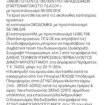
«ΑΝΟΙΚΤΟ ΠΟΛΙΤΙΣΤΙΚΟ ΚΕΝΤΡΟ ΠΑΡΑΔΟΣΙΑΚΩΝ
ΕΠΑΓΓΕΛΜΑΤΩΝ ΣΤΟ ΤΔ ΑΞΟΥ »
με προϋπολογισμό 90.000,00 €.
Το έργο συντίθεται από τις ακόλουθες κατηγορίες
εργασιών:
α) κατηγορία ΟΙΚΟΔΟΜΙΚΑ, με προϋπολογισμό
58.788,02€
β) κατηγορία Η/Μ, με προϋπολογισμό 14180,79€
(δαπάνη εργασιών, ΓΕ & ΟΕ και απρόβλεπτα )
Οι ενδιαφερόμενοι μπορούν να παραλάβουν τα
συμβατικά τεύχη του διαγωνισμού (Διακήρυξη,
Συγγραφή Υποχρεώσεων, κλπ.) από τα γραφεία της
Δ/ΝΣΗΣ ΤΕΧΝΙΚΩΝ ΥΠΗΡΕΣΙΩΝ & ΠΕΡΙΒΑΛΛΟΝΤΟΣ
ΔΗΜΟΥ ΜΥΛΟΠΟΤΑΜΟΥ, στο Δημαρχείο Περάματος.
Τ.Κ. 74052, μέχρι τις 20-11-2014.
Η διακήρυξη του έργου έχει συνταχθεί κατά το
εγκεκριμένο από τον Yπουργό ΠΕΧΩΔΕ Υπόδειγμα.
Πληροφορίες στην ΔΤΥ&Π Δήμου Μυλοποτάμου
(τηλ.: 28343-40352) κατά τις εργάσιμες ημέρες &
ώρες, fax επικοινωνίας 28340-22913, αρμόδιος
υπάλληλος για επικοινωνία Κα Ανδρουλάκη.
Ο διαγωνισμός θα διεξαχθεί στα γραφεία της
ΔΤΥ&Π ΔΗΜΟΥ ΜΥΛΟΠΟΤΑΜΟΥ, στις 25 του μήνα