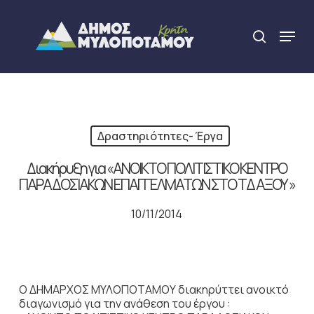
Skip
to
Menu
search
main
Close
content
Menu
Δραστηριότητες- Έργα
Διακήρυξη για «ΑΝΟΙΚΤΟ ΠΟΛΙΤΙΣΤΙΚΟ ΚΕΝΤΡΟ
ΠΑΡΑΔΟΣΙΑΚΩΝ ΕΠΑΓΓΕΛΜΑΤΩΝ ΣΤΟ ΤΔ ΑΞΟΥ »
10/11/2014
Ο ΔΗΜΑΡΧΟΣ ΜΥΛΟΠΟΤΑΜΟΥ διακηρύττει ανοικτό
διαγωνισμό για την ανάθεση του έργου :