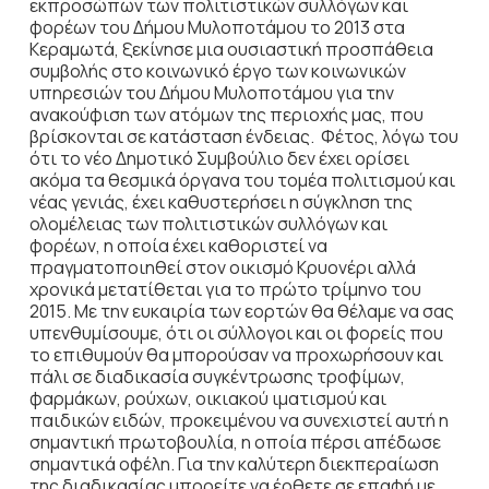
εκπροσώπων των πολιτιστικών συλλόγων και
φορέων του Δήμου Μυλοποτάμου το 2013 στα
Κεραμωτά, ξεκίνησε μια ουσιαστική προσπάθεια
συμβολής στο κοινωνικό έργο των κοινωνικών
υπηρεσιών του Δήμου Μυλοποτάμου για την
ανακούφιση των ατόμων της περιοχής μας, που
βρίσκονται σε κατάσταση ένδειας. Φέτος, λόγω του
ότι το νέο Δημοτικό Συμβούλιο δεν έχει ορίσει
ακόμα τα θεσμικά όργανα του τομέα πολιτισμού και
νέας γενιάς, έχει καθυστερήσει η σύγκληση της
ολομέλειας των πολιτιστικών συλλόγων και
φορέων, η οποία έχει καθοριστεί να
πραγματοποιηθεί στον οικισμό Κρυονέρι αλλά
χρονικά μετατίθεται για το πρώτο τρίμηνο του
2015. Με την ευκαιρία των εορτών θα θέλαμε να σας
υπενθυμίσουμε, ότι οι σύλλογοι και οι φορείς που
το επιθυμούν θα μπορούσαν να προχωρήσουν και
πάλι σε διαδικασία συγκέντρωσης τροφίμων,
φαρμάκων, ρούχων, οικιακού ιματισμού και
παιδικών ειδών, προκειμένου να συνεχιστεί αυτή η
σημαντική πρωτοβουλία, η οποία πέρσι απέδωσε
σημαντικά οφέλη. Για την καλύτερη διεκπεραίωση
της διαδικασίας μπορείτε να έρθετε σε επαφή με