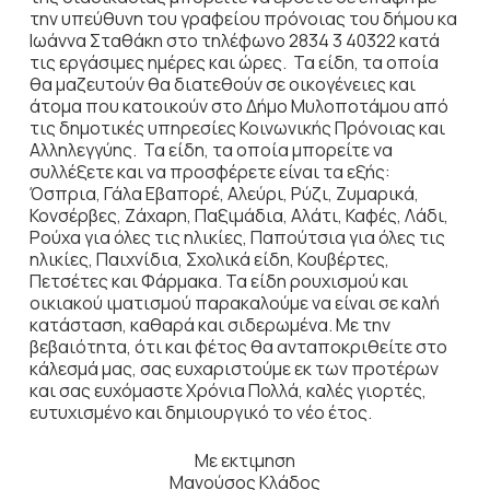
την υπεύθυνη του γραφείου πρόνοιας του δήμου κα
Ιωάννα Σταθάκη στο τηλέφωνο 2834 3 40322 κατά
τις εργάσιμες ημέρες και ώρες. Τα είδη, τα οποία
θα μαζευτούν θα διατεθούν σε οικογένειες και
άτομα που κατοικούν στο Δήμο Μυλοποτάμου από
τις δημοτικές υπηρεσίες Κοινωνικής Πρόνοιας και
Αλληλεγγύης. Τα είδη, τα οποία μπορείτε να
συλλέξετε και να προσφέρετε είναι τα εξής:
Όσπρια, Γάλα Εβαπορέ, Αλεύρι, Ρύζι, Ζυμαρικά,
Κονσέρβες, Ζάχαρη, Παξιμάδια, Αλάτι, Καφές, Λάδι,
Ρούχα για όλες τις ηλικίες, Παπούτσια για όλες τις
ηλικίες, Παιχνίδια, Σχολικά είδη, Κουβέρτες,
Πετσέτες και Φάρμακα. Τα είδη ρουχισμού και
οικιακού ιματισμού παρακαλούμε να είναι σε καλή
κατάσταση, καθαρά και σιδερωμένα. Με την
βεβαιότητα, ότι και φέτος θα ανταποκριθείτε στο
κάλεσμά μας, σας ευχαριστούμε εκ των προτέρων
και σας ευχόμαστε Χρόνια Πολλά, καλές γιορτές,
ευτυχισμένο και δημιουργικό το νέο έτος.
Με εκτιμηση
Μανούσος Κλάδος