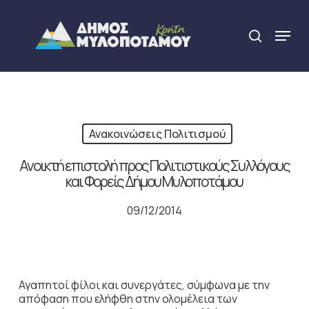
Skip
to
Menu
search
main
Close
content
Menu
Ανακοινώσεις Πολιτισμού
Ανοικτή επιστολή προς Πολιτιστικούς Συλλόγους
και Φορείς Δήμου Μυλοποτάμου
09/12/2014
Αγαπητοί φίλοι και συνεργάτες, σύμφωνα με την
απόφαση που ελήφθη στην ολομέλεια των