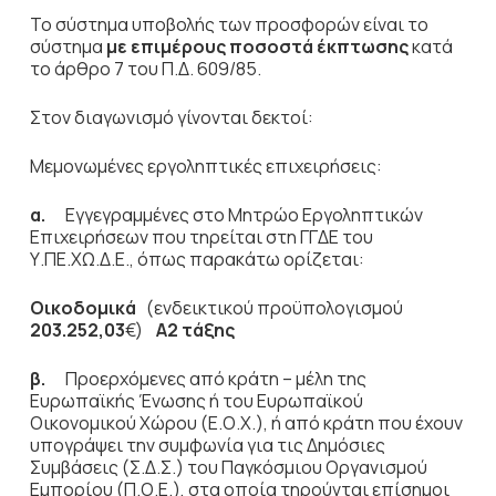
Το σύστημα υποβολής των προσφορών είναι το
σύστημα
με επιμέρους ποσοστά έκπτωσης
κατά
το άρθρο 7 του Π.Δ. 609/85.
Στον διαγωνισμό γίνονται δεκτοί:
Μεμονωμένες εργοληπτικές επιχειρήσεις:
α.
Εγγεγραμμένες στο Μητρώο Εργοληπτικών
Επιχειρήσεων που τηρείται στη ΓΓΔΕ του
Υ.ΠΕ.ΧΩ.Δ.Ε., όπως παρακάτω ορίζεται:
Οικοδομικά
(ενδεικτικού προϋπολογισμού
203.252,03
€)
Α2 τάξης
β.
Προερχόμενες από κράτη – μέλη της
Ευρωπαϊκής Ένωσης ή του Ευρωπαϊκού
Οικονομικού Χώρου (Ε.Ο.Χ.), ή από κράτη που έχουν
υπογράψει την συμφωνία για τις Δημόσιες
Συμβάσεις (Σ.Δ.Σ.) του Παγκόσμιου Οργανισμού
Εμπορίου (Π.Ο.Ε.), στα οποία τηρούνται επίσημοι