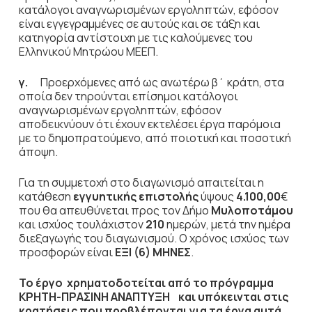
κατάλογοι αναγνωρισμένων εργοληπτών, εφόσον
είναι εγγεγραμμένες σε αυτούς και σε τάξη και
κατηγορία αντίστοιχη με τις καλούμενες του
Ελληνικού Μητρώου ΜΕΕΠ.
γ.
Προερχόμενες από ως ανωτέρω β΄ κράτη, στα
οποία δεν τηρούνται επίσημοι κατάλογοι
αναγνωρισμένων εργοληπτών, εφόσον
αποδεικνύουν ότι έχουν εκτελέσει έργα παρόμοια
με το δημοπρατούμενο, από ποιοτική και ποσοτική
άποψη.
Για τη συμμετοχή στο διαγωνισμό απαιτείται η
κατάθεση
εγγυητικής επιστολής
ύψους
4.100,00
€
που θα απευθύνεται προς τον Δήμο
Μυλοποτάμου
και ισχύος τουλάχιστον
210
ημερών, μετά την ημέρα
διεξαγωγής του διαγωνισμού. Ο χρόνος ισχύος των
προσφορών είναι
ΕΞΙ (6) ΜΗΝΕΣ
.
Το έργο χρηματοδοτείται από το πρόγραμμα
ΚΡΗΤΗ-ΠΡΑΣΙΝΗ ΑΝΑΠΤΥΞΗ
και υπόκεινται στις
κρατήσεις που προβλέπονται για τα έργα αυτά.