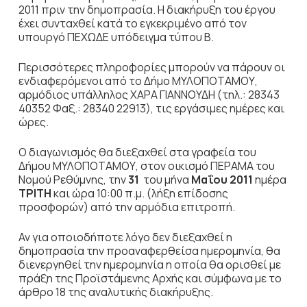
2011 πριν την δημοπρασία. Η διακήρυξη του έργου
έχει συνταχθεί κατά το εγκεκριμένο από τον
υπουργό ΠΕΧΩΔΕ υπόδειγμα τύπου Β.
Περισσότερες πληροφορίες μπορούν να πάρουν οι
ενδιαφερόμενοι από το Δήμο ΜΥΛΟΠΟΤΑΜΟΥ,
αρμόδιος υπάλληλος ΧΑΡΑ ΓΙΑΝΝΟΥΔΗ (τηλ.: 28343
40352 Φαξ.: 28340 22913), τις εργάσιμες ημέρες και
ώρες.
Ο διαγωνισμός θα διεξαχθεί στα γραφεία του
Δήμου ΜΥΛΟΠΟΤΑΜΟΥ, στον οικισμό ΠΕΡΑΜΑ του
Νομού Ρεθύμνης, την
31
του μήνα
Μαΐου 2011
ημέρα
ΤΡΙΤΗ
και ώρα 10:00 π.μ. (λήξη επίδοσης
προσφορών) από την αρμόδια επιτροπή.
Αν για οποιοδήποτε λόγο δεν διεξαχθεί η
δημοπρασία την προαναφερθείσα ημερομηνία, θα
διενεργηθεί την ημερομηνία η οποία θα ορισθεί με
πράξη της Προϊστάμενης Αρχής και σύμφωνα με το
άρθρο 18 της αναλυτικής διακήρυξης.