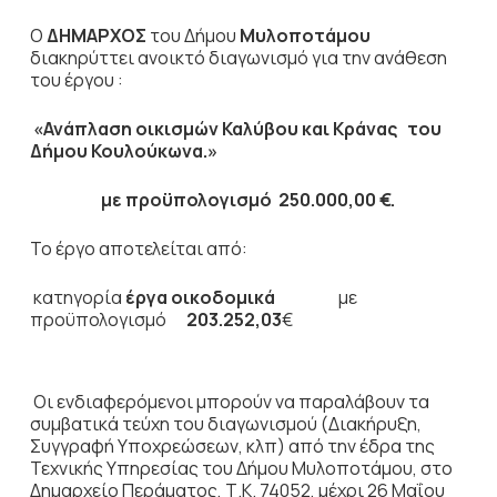
Ο
ΔΗΜΑΡΧΟΣ
του Δήμου
Μυλοποτάμου
διακηρύττει ανοικτό διαγωνισμό για την ανάθεση
του έργου :
«Ανάπλαση οικισμών Καλύβου και Κράνας του
Δήμου Κουλούκωνα.»
με προϋπολογισμό 250.000,00 €.
Το έργο αποτελείται από:
κατηγορία
έργα οικοδομικά
με
προϋπολογισμό
203.252,03
€
Οι ενδιαφερόμενοι μπορούν να παραλάβουν τα
συμβατικά τεύχη του διαγωνισμού (Διακήρυξη,
Συγγραφή Υποχρεώσεων, κλπ) από την έδρα της
Τεχνικής Υπηρεσίας του Δήμου Μυλοποτάμου, στο
Δημαρχείο Περάματος, Τ.Κ. 74052, μέχρι 26 Μαΐου