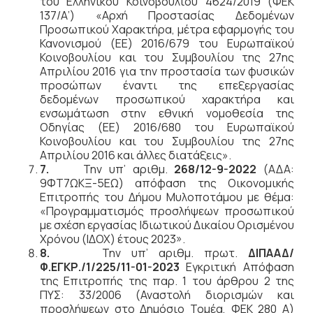
του Ελληνικού Κοινοβουλίου 4624/2019 (ΦΕΚ
137/Α’) «Αρχή Προστασίας Δεδομένων
Προσωπικού Χαρακτήρα, μέτρα εφαρμογής του
Κανονισμού (ΕΕ) 2016/679 του Ευρωπαϊκού
Κοινοβουλίου και του Συμβουλίου της 27ης
Απριλίου 2016 για την προστασία των φυσικών
προσώπων έναντι της επεξεργασίας
δεδομένων προσωπικού χαρακτήρα και
ενσωμάτωση στην εθνική νομοθεσία της
Οδηγίας (ΕΕ) 2016/680 του Ευρωπαϊκού
Κοινοβουλίου και του Συμβουλίου της 27ης
Απριλίου 2016 και άλλες διατάξεις».
7.
Την υπ’ αριθμ.
268/12-9-2022
(ΑΔΑ:
9ΦΤ7ΩΚΞ-5ΕΩ) απόφαση της Οικονομικής
Επιτροπής του Δήμου Μυλοποτάμου με θέμα:
«Προγραμματισμός προσλήψεων προσωπικού
με σχέση εργασίας Ιδιωτικού Δικαίου Ορισμένου
Χρόνου (ΙΔΟΧ) έτους 2023».
8.
Την υπ’ αριθμ. πρωτ.
ΔΙΠΑΑΔ/
Φ.ΕΓΚΡ./1/225/11-01-2023
Εγκριτική Απόφαση
της Επιτροπής της παρ. 1 του άρθρου 2 της
ΠΥΣ: 33/2006 (Αναστολή διορισμών και
προσλήψεων στο Δημόσιο Τομέα, ΦΕΚ 280 Α)