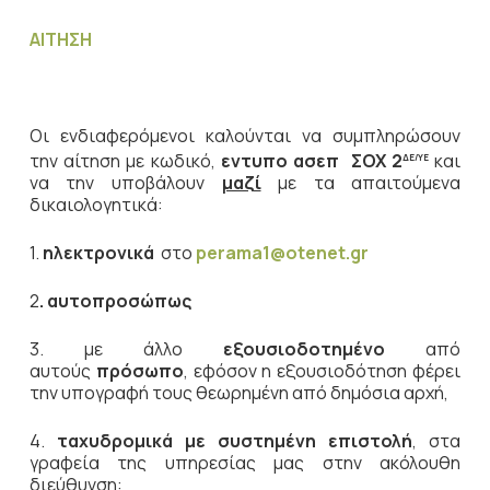
ΑΙΤΗΣΗ
Οι ενδιαφερόμενοι καλούνται να συμπληρώσουν
την αίτηση με κωδικό,
εντυπο ασεπ
ΣΟΧ 2
και
ΔΕ/ΥΕ
να την υποβάλουν
μαζί
με τα απαιτούμενα
δικαιολογητικά:
1.
ηλεκτρονικά
στο
perama1@otenet.gr
2
. αυτοπροσώπως
3. με άλλο
εξουσιοδοτημένο
από
αυτούς
πρόσωπο
, εφόσον η εξουσιοδότηση φέρει
την υπογραφή τους θεωρημένη από δημόσια αρχή,
4.
ταχυδρομικά
με συστημένη επιστολή
, στα
γραφεία της υπηρεσίας μας στην ακόλουθη
διεύθυνση: