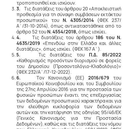
τροποποιηθεί και ισχύουν.
3.
Τις διατάξεις του άρθρου 20 «Αποκλειστική
προθεσμία για τη σύναψη συμβάσεων εκτάκτου
προσωπικού» του
Ν. 4305/2014
(ΦΕΚ 237/
Α΄/31-10-2014), όπως αντικαταστάθηκε από το
άρθρο 52 του
Ν. 4554/2018,
όπως ισχύει.
4.
Τις διατάξεις του άρθρου
186 του Ν.
4635/2019
«Επενδύω στην Ελλάδα και άλλες
διατάξεις», όπως ισχύει. (ΦΕΚ 167 Α΄).
5.
Τις διατάξεις του
Π.Δ. 85/2022
«Καθορισμός προσόντων διορισμού σε φορείς
του Δημοσίου (Προσοντολόγιο-Κλαδολόγιο)»
(ΦΕΚ 232/Α΄/17-12-2022).
6.
Τον Κανονισμό (ΕΕ)
2016/679
του
Ευρωπαϊκού Κοινοβουλίου και του Συμβουλίου
της 27ης Απριλίου 2016 για την προστασία των
φυσικών προσώπων έναντι της επεξεργασίας
των δεδομένων προσωπικού χαρακτήρα και για
την ελεύθερη κυκλοφορία των δεδομένων
αυτών και την κατάργηση της οδηγίας 95/46/ΕΚ
(Γενικός Κανονισμός για την Προστασία
Δεδομένων), καθώς και τις διατάξεις του νόμου