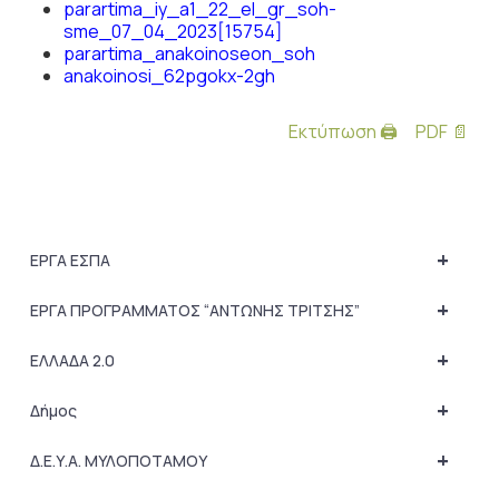
parartima_iy_a1_22_el_gr_soh-
sme_07_04_2023[15754]
parartima_anakoinoseon_soh
anakoinosi_62pgokx-2gh
Εκτύπωση 🖨
PDF 📄
+
ΕΡΓΑ ΕΣΠΑ
+
ΕΡΓΑ ΠΡΟΓΡΑΜΜΑΤΟΣ “ΑΝΤΩΝΗΣ ΤΡΙΤΣΗΣ”
+
ΕΛΛΑΔΑ 2.0
+
Δήμος
+
Δ.Ε.Υ.Α. ΜΥΛΟΠΟΤΑΜΟΥ