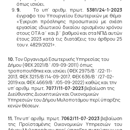
όπως ισχύει.
9.
Το υπ’ αριθμ. πρωτ.
5381/24-1-2023
έγγραφο του Υπουργείου Εσωτερικών με θέμα:
«Έγκριση πρόσληψης προσωπικού με σχέση
εργασίας ιδιωτικού δικαίου ορισμένου χρόνου
στους ΟΤΑ α΄ και β΄ βαθμού και στα ΝΠΙΔ αυτών
έτους 2023 κατά τις διατάξεις του άρθρου 25
του ν. 4829/2021».
10.
Τον Οργανισμό Εσωτερικής Υπηρεσίας του
Δήμου
(ΦΕΚ 2021/Β΄/09-09-2011) όπως
τροποποιήθηκε και ισχύει (ΦΕΚ 2975/Β΄/22-11-
2013, ΦΕΚ 3215/Β’/14-09-2017, ΦΕΚ
636/Β΄/27-02-
2019 και ΦΕΚ 4669/Β΄/05-09-2022)
καθώς και την
υπ’ αριθμ. πρωτ.
7077/11-07-2023
βεβαίωση της
Διεύθυνσης Διοικητικών και Οικονομικών
Υπηρεσιών του Δήμου Μυλοποτάμου περί ύπαρξης
κενών θέσεων.
11.
Την υπ’ αριθμ. πρωτ.
7062/11-07-2023
βεβαίωση
της Προϊσταμένης Οικονομικών Υπηρεσιών του