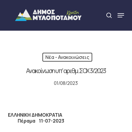
Skip
to
Menu
search
main
Close
content
Menu
Νέα - Ανακοινώσεις
Ανακοίνωση υπ’ αριθμ. ΣΟΧ 3/2023
01/08/2023
ΕΛΛΗΝΙΚΗ ΔΗΜΟΚΡΑΤΙΑ
Πέραμα
11
-07
-202
3