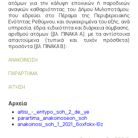
ατόμων για την κάλυψη εποχικών ή παροδικών
αναγκών καθαριότητας του Δήμου Μυλοποτάμου,
που εδρεύει στο Πέραμα της Περιφερειακής
Ενότητας Ρεθύμνου, και συγκεκριμένα του εξής, ανά
υπηρεσία, έδρα, ειδικότητα και διάρκεια σύμβασης,
αριθμού ατόμων (βλ. ΠΙΝΑΚΑ Α), με τα αντίστοιχα
απαιτούμενα (τυπικά και τυχόν πρόσθετα)
προσόντα (βλ. ΠΙΝΑΚΑ Β):
ΑΝΑΚΟΙΝΩΣΗ
ΠΑΡΑΡΤΗΜΑ
ΑΙΤΗΣΗ
Αρχεία
aitisi_-_entypo_soh_2_de_ye
parartima_anakoinoseon_soh
anakoinosi_soh_1_2021_6oxfokx-l0z