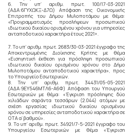
6. Την υπ’ αριθμ. πρωτ. 100/17-03-2021
(ΑΔΑ:6ΓΥΧΩΚΞ-Δ7Ω) Απόφαση της Οικονομικής
Επιτροπής του Δήμου Μυλοποτάμου με θέμα:
«Προγραμματισμός προσλήψεων προσωπικού
ιδιωτικού δικαίου ορισμένου χρόνου για υπηρεσίες
ανταποδοτικού χαρακτήρα έτους 2021».
7. Το υπ’ αριθμ. πρωτ. 2683/30-03-2021 έγγραφο της
Αποκεντρωμένης Διοίκησης Κρήτης με θέμα
«Εισηγητική έκθεση για πρόσληψη προσωπικού
ιδιωτικού δικαίου ορισμένου χρόνου στο Δήμο
Μυλοποτάμου ανταποδοτικού χαρακτήρα», προς
το Υπουργείο Εσωτερικών.
8. Την υπ’ αριθμ. πρωτ. 34431/05-05-2021
(ΑΔΑ:9ΕΥ546ΜΤΛ6-Α6Φ) Απόφαση του Υπουργού
Εσωτερικών με θέμα: «Έγκριση πρόσληψης δύο
χιλιάδων σαράντα τεσσάρων (2.044) ατόμων με
σχέση εργασίας ιδιωτικού δικαίου ορισμένου
χρόνου σε υπηρεσίες ανταποδοτικού χαρακτήρα σε
ΟΤΑ α’ βαθμού».
9. Το υπ’ αριθμ. πρωτ. 34921/7-5-2021 έγγραφο του
Υπουργείου Εσωτερικών με θέμα «Έγκριση