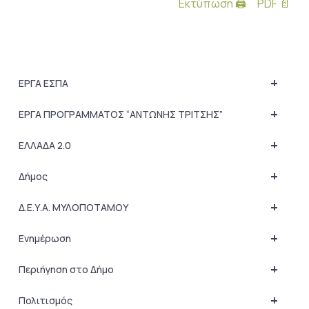
Εκτύπωση 🖨
PDF 📄
+
ΕΡΓΑ ΕΣΠΑ
+
ΕΡΓΑ ΠΡΟΓΡΑΜΜΑΤΟΣ “ΑΝΤΩΝΗΣ ΤΡΙΤΣΗΣ”
+
ΕΛΛΑΔΑ 2.0
+
Δήμος
+
Δ.Ε.Υ.Α. ΜΥΛΟΠΟΤΑΜΟΥ
+
Ενημέρωση
+
Περιήγηση στο Δήμο
+
Πολιτισμός