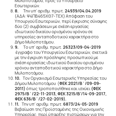
Μυλοποτάμου, προς το Υπουργείο
Εσωτερικών.
8.
Την υπ’ αριθμ. πρωτ.
24939/04.04.2019
(ΑΔΑ: Ψ4ΠΒ465ΧΘ7-ΤΕΧ) Απόφαση του
Υπουργού Εσωτερικών, περί έγκρισης σύναψης
δύο (2) συμβάσεων με σχέση εργασίας
ιδιωτικού δικαίου ορισμένου χρόνου σε
υπηρεσίες ανταποδοτικού χαρακτήρα στο
Δήμο Μυλοποτάμου.
9.
Το υπ’ αριθμ. πρωτ.
26323/09-04-2019
έγγραφο του Υπουργείου Εσωτερικών, σχετικά
με την έγκριση πρόσληψης προσωπικού με
σχέση εργασίας ιδιωτικού δικαίου ορισμένου
χρόνου ανταποδοτικού χαρακτήρα στο Δήμο
Μυλοποτάμου.
10.
Τον Οργανισμό Εσωτερικής Υπηρεσίας του
Δήμου Μυλοποτάμου (
ΦΕΚ 2021/Β΄/09-09-
2011)
όπως τροποποιήθηκε και ισχύει
(ΦΕΚ
2975/Β΄/22-11-2013, ΦΕΚ 3215/Β’/14-09-2017,
ΦΕΚ 636/Β΄/27-02-2019).
11.
Την υπ’ αριθμ. πρωτ.
6873/24-05-2019
Βεβαίωση της Προϊσταμένης της Οικονομικής
Υπηρεσίας, περί ύπαρξης πιστώσεων για την