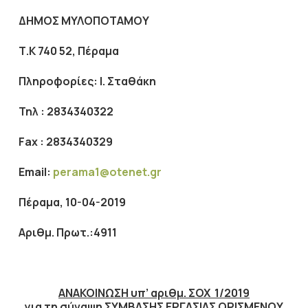
ΔΗΜΟΣ ΜΥΛΟΠΟΤΑΜΟΥ
Τ.Κ 740 52, Πέραμα
Πληροφορίες: Ι. Σταθάκη
Τηλ : 2834340322
Fax
: 2834340329
Εmail:
perama
1@
otenet
.
gr
Πέραμα, 10-04-2019
Αριθμ. Πρωτ.:4911
ΑΝΑΚΟΙΝΩΣΗ υπ’ αριθμ. ΣΟΧ 1/2019
για τη σύναψη ΣΥΜΒΑΣΗΣ ΕΡΓΑΣΙΑΣ ΟΡΙΣΜΕΝΟΥ