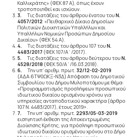
Καλλικράτης» (ΦΕΚ 87 Α), όπως έχουν
τροποποιηθεί και ισχύουν.
3.
Τις διατάξεις του άρθρου ένατου του
Ν.
4057/2012
«Πειθαρχικό Δίκαιο Δημοσίων
Πολιτικών Διοικητικών Υπαλλήλων και
Υπαλλήλων Νομικών Προσώπων Δημοσίου
Δικαίου» (ΦΕΚ 54 Α).
4.
Τις διατάξεις του άρθρου 107 του
Ν.
4483/2017
(ΦΕΚ 107/Α΄/2017).
5.
Τις διατάξεις του άρθρου δεύτερου του
Ν.
4528/2018
(ΦΕΚ 50/Α΄/16.03.2018).
6.
Την υπ’ αριθμ. πρωτ.
32/12-02-2019
(ΑΔΑ:6ΤΨ0ΩΚΞ-Ν3Δ) Απόφαση του Δημοτικού
Συμβουλίου του Δήμου Μυλοποτάμου με θέμα:
«Προγραμματισμός προσλήψεων προσωπικού
ιδιωτικού δικαίου ορισμένου χρόνου για
υπηρεσίες ανταποδοτικού χαρακτήρα (άρθρο
107 Ν. 4483/2017), έτους 2019».
7.
Την υπ’ αριθμ. πρωτ.
2293/05-03-2019
εισηγητική έκθεση της Αποκεντρωμένης
Διοίκησης Κρήτης, για πρόσληψη προσωπικού
ιδιωτικού δικαίου ορισμένου χρόνου στο Δήμο