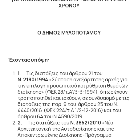
ΧΡΟΝΟΥ
Ο ΔΗΜΟΣ ΜΥΛΟΠΟΤΑΜΟΥ
Έχοντας υπόψη:
1.
Τις διατάξεις του άρθρου 21 του
Ν. 2190/1994
«Σύσταση ανεξάρτητης αρχής για
την επιλογή προσωπικού και ρύθμιση θεμάτων
διοίκησης» (ΦΕΚ 28/τ.Α’/3-3-1994), όπως έχουν
τροποποιηθεί και ισχύουν, σε συνδυασμό με τις
διατάξεις της παρ. 9 του άρθρου 25 του Ν.
4440/2016 (ΦΕΚ 224/τ.Α΄/2-12-2016) και του
άρθρου 64 του Ν.4590/2019.
2.
Τις διατάξεις του
Ν. 3852/2010
«Νέα
Αρχιτεκτονική της Αυτοδιοίκησης και της
Αποκεντρωμένης Διοίκησης-Πρόγραμμα