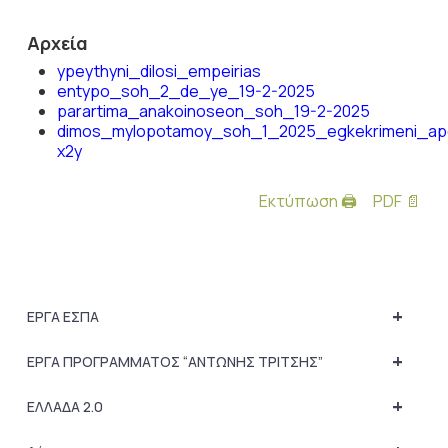
Αρχεία
ypeythyni_dilosi_empeirias
entypo_soh_2_de_ye_19-2-2025
parartima_anakoinoseon_soh_19-2-2025
dimos_mylopotamoy_soh_1_2025_egkekrimeni_a
x2y
Εκτύπωση 🖨
PDF 📄
+
ΕΡΓΑ ΕΣΠΑ
+
ΕΡΓΑ ΠΡΟΓΡΑΜΜΑΤΟΣ “ΑΝΤΩΝΗΣ ΤΡΙΤΣΗΣ”
+
ΕΛΛΑΔΑ 2.0