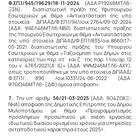
Φ.ΕΠ.1/945/19629/18-11-2024
(ΑΔΑ:Ρ19246ΜΤΛ6-
ΞΣΝ). διαπιστωτική πράξη της Υφυπουργού
Εσωτερικών με θέμα «Αντικατάσταση της υπό
στοιχεία ΔΙΠΑΑΔ/Φ.ΕΠ.1/941/οικ.2764/09-02-2024
(ΑΔΑ: ΨΑΕΛ46ΜΤΛ6-ΝΒ0) διαπιστωτικής πράξης
της Υπουργού Εσωτερικών με θέμα «Αντικατάσταση
της υπό στοιχεία ΔΙΠΑΑΔ/Φ.ΕΠ.1/835/οικ.8660/17-
05-2021 διαπιστωτικής πράξης του Υπουργού
Εσωτερικών με θέμα «Ταξινόμηση των Δήμων στις
κατηγορίες των περ. στ΄ και ζ΄ της παρ. 1 του αρ. 12
του ν. 4765/2021(Α΄6)» (ΑΔΑ: ΨΨΜ246ΜΤΛ6-ΑΧΥ),
όπως τροποποιήθηκε με την υπό στοιχεία ΔΙΠΑΑΔ/
Φ.ΕΠ.1/ 890 /οικ.10331/24-06-2022 (ΑΔΑ:
Ψ7ΟΩ46ΜΤΛ6-ΞΔΦ) όμοια απόφαση».
7.
Την υπ’ αριθμ.
56/21-03-2025
(ΑΔΑ: 9Ο4ΖΩΚΞ-
ΝΗΑ) απόφαση της Δημοτικής Επιτροπής του Δήμου
Μυλοποτάμου, με θέμα: «Προγραμματισμός
προσλήψεων προσωπικού με σχέση εργασίας
ιδιωτικού δικαίου ορισμένου χρόνου για υπηρεσίες
ανταποδοτικού χαρακτήρα έτους 2025».