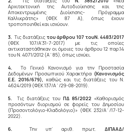
2.
Τις διατάξεις του
Ν. 3852/2010
«Νέα
Αρχιτεκτονική της Αυτοδιοίκησης και της
Αποκεντρωμένης Διοίκησης- Πρόγραμμα
Καλλικράτης» (ΦΕΚ 87 Α), όπως έχουν
τροποποιηθεί και ισχύουν.
3.
Τις διατάξεις
του άρθρου 107 τουΝ. 4483/2017
(ΦΕΚ 107/Α’31-7-2017) με τις οποίες
αντικαταστάθηκαν οι όμοιες του άρθρου 12 παρ.14
του Ν. 4071/2012 (Α΄85), όπως ισχύει.
4.
Το Γενικό Κανονισμό για την Προστασία
Δεδομένων Προσωπικού Χαρακτήρα
(Κανονισμός
Ε.Ε. 2016/679),
καθώς και τις διατάξεις του Ν.
4624/2019 (ΦΕΚ 137/Α΄/29-08-2019).
5.
Τις διατάξεις του
ΠΔ 85/2022
«Καθορισμός
προσόντων διορισμού σε φορείς του Δημοσίου
(Προσοντολόγιο-Κλαδολόγιο)» (ΦΕΚ 232/Α΄/17-12-
2022).
6.
Την υπ’ αριθ. πρωτ.
ΔΙΠΑΑΔ/