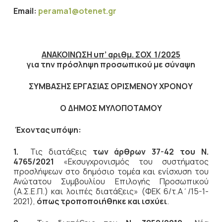
Ε
mail
:
perama
1@
otenet
.
gr
ΑΝΑΚΟΙΝΩΣΗ υπ’ αριθμ. ΣΟΧ 1/2025
για την πρόσληψη προσωπικού με σύναψη
ΣΥΜΒΑΣΗΣ ΕΡΓΑΣΙΑΣ ΟΡΙΣΜΕΝΟΥ ΧΡΟΝΟΥ
Ο ΔΗΜΟΣ ΜΥΛΟΠΟΤΑΜΟΥ
Έχοντας υπόψη:
1.
Τις διατάξεις
των άρθρων 37-42 του Ν.
4765/2021
«Εκσυγχρονισμός του συστήματος
προσλήψεων στο δημόσιο τομέα και ενίσχυση του
Ανώτατου Συμβουλίου Επιλογής Προσωπικού
(Α.Σ.Ε.Π.) και λοιπές διατάξεις» (ΦΕΚ 6/τ.Α΄/15-1-
2021),
όπως τροποποιήθηκε και ισχύει
.