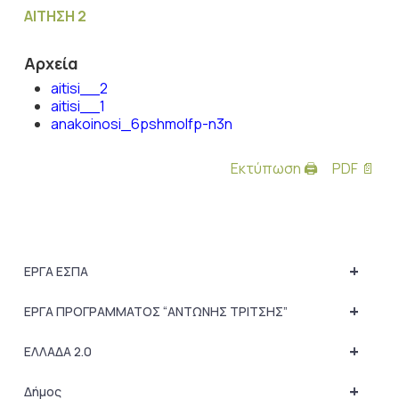
ΑΙΤΗΣΗ 2
Αρχεία
aitisi__2
aitisi__1
anakoinosi_6pshmolfp-n3n
Εκτύπωση 🖨
PDF 📄
+
ΕΡΓΑ ΕΣΠΑ
+
ΕΡΓΑ ΠΡΟΓΡΑΜΜΑΤΟΣ “ΑΝΤΩΝΗΣ ΤΡΙΤΣΗΣ”
+
ΕΛΛΑΔΑ 2.0
+
Δήμος