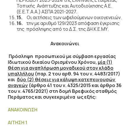
ΠΕΡΙΟΔΟΥ 2023-2024 της Ελληνικής Εταιρείας
Τοπικής Ανάπτυξης και Αυτοδιοίκησης Α.Ε.
(Ε.Ε.Τ.Α.Α.) ΑΣΠΑ 2021-2027.
15.
Οι αιτήσεις των ωφελούμενων οικογενειών.
16.
την με αριθμό 129/2023 απόφαση έγκρισης
της πρόσληψης από το Δ.Σ. της ΔΗ.Κ.Ε.ΜΥ.
Ανακοινώνει
Πρόσληψη προσωπικού με σύμβαση εργασίας
Ιδιωτικού δικαίου Ορισμένου Χρόνου,
μία (1)
θέση για αναπλήρωση μοναδικού στον κλάδο
υπαλλήλου
(παρ. 2 του αρθ. 94 του ν. 4483/2017)
και
δύο (2) θέσεις για κάλυψη κατεπειγουσών
αναγκών
(άρθρο 41 του ν. 4325/2015 και άρθρο 36
του ν. 4765/2021) στη δομή Βρεφικός σταθμός
Περάματος
και συγκεκριμένα ως εξής:
ΑΝΑΚΟΙΝΩΣΗ
ΑΙΤΗΣΗ 1