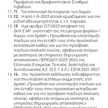
Περάματος και Βρεφονηπιακού Σταθμού
Λιβαδίων.
11.
Τον κανονισμό λειτουργίας των δομών
12.
Η από 1-9-2023 αίτηση εργαζόμενης για την
ειδική άδεια μητρότητας κ.τ.λ. παροχές..
13.
Η με αριθμό 127/2023 απόφαση της
ΔΗ.Κ.Ε.ΜΥ. για
ένταξη της στο μητρώο φορέων /
δομών στη δράση « Προώθηση και υποστήριξη
παιδιών για την ένταξη τους στην προσχολική
εκπαίδευση καθώς και για την πρόσβαση
παιδιών σχολικής ηλικίας, εφήβων και ατόμων
με αναπηρία, σε υπηρεσίες δημιουργικής
απασχόλησης ΠΕΡΙΟΔΟΥ 2023-2024 της
Ελληνικής Εταιρείας Τοπικής Ανάπτυξης και
Αυτοδιοίκησης Α.Ε. (Ε.Ε.Τ.Α.Α.) ΕΣΠΑ 2021-2027.
14.
την πρόσκληση εκδήλωσης ενδιαφέροντος
για την υποβολή αιτήσεων συμμετοχής στη
Δράση «Προώθηση και υποστήριξη παιδιών για
την ένταξη τους στην προσχολική εκπαίδευση
καθώς και για την πρόσβαση παιδιών σχολικής
ηλικίας, εφήβων και ατόμων με αναπηρία, σε
υπηρεσίες δημιουργικής απασχόλησης»