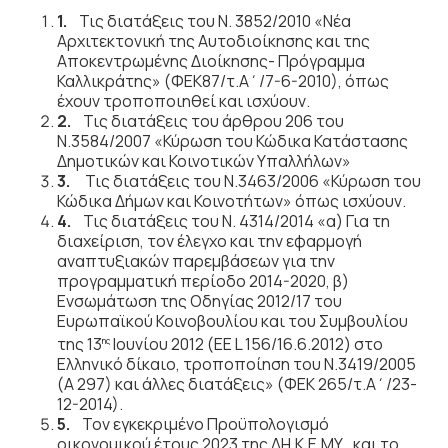
1.
Τις διατάξεις του Ν. 3852/2010 «Νέα
Αρχιτεκτονική της Αυτοδιοίκησης και της
Αποκεντρωμένης Διοίκησης- Πρόγραμμα
Καλλικράτης» (ΦΕΚ87/τ.Α΄/7-6-2010), όπως
έχουν τροποποιηθεί και ισχύουν.
2.
Τις διατάξεις του άρθρου 206 του
Ν.3584/2007 «Κύρωση του Κώδικα Κατάστασης
Δημοτικών και Κοινοτικών Υπαλλήλων»
3.
Τις διατάξεις του Ν.3463/2006 «Κύρωση του
Κώδικα Δήμων και Κοινοτήτων» όπως ισχύουν.
4.
Τις διατάξεις του Ν. 4314/2014 «α) Για τη
διαχείριση, τον έλεγχο και την εφαρμογή
αναπτυξιακών παρεμβάσεων για την
προγραμματική περίοδο 2014-2020, β)
Ενσωμάτωση της Οδηγίας 2012/17 του
Ευρωπαϊκού Κοινοβουλίου και του Συμβουλίου
της 13
Ιουνίου 2012 (EE L 156/16.6.2012) στο
ης
Ελληνικό δίκαιο, τροποποίηση του Ν.3419/2005
(Α 297) και άλλες διατάξεις» (ΦΕΚ 265/τ.Α΄/23-
12-2014).
5.
Τον εγκεκριμένο Προϋπολογισμό
οικονομικού έτους 2023 της ΔΗ.Κ.Ε.ΜΥ. και το