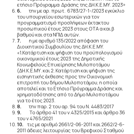
ετήσιο Πρόγραμμα Δράσης της ΔΗ.Κ.Ε.ΜΥ. 2023»
6.
την με αρ. πρωτ. 6783/27-1-/2023 εγκύκλιο
του υπουργείου εσωτερικών για τον
προγραμματισμό προσλήψεων έκτακτου
προσωπικού έτους 2023 στους ΟΤΑ α και β
βαθμού και στα ΝΠΙΔ αυτών.
7.
η με αριθμό 135/2022 απόφαση του
Διοικητικού Συμβουλίου της ΔΗ.Κ.Ε.ΜY.
«1.Κατάρτιση και ψήφιση του προϋπολογισμού
οικονομικού έτους 2023 της Δημοτικής
Κοινωφελούς Επιχείρησης Μυλοποτάμου
(ΔΗ.Κ.Ε.ΜΥ. και 2. Κατάρτιση και ψήφιση της
εισηγητικής έκθεσης προς την Οικονομική
επιτροπή του δήμου Μυλοποτάμου, η οποία
αποτελεί και το Ετήσιο Πρόγραμμα Δράσης και
χρηματοδότησης από το Δήμο Μυλοποτάμου
για το έτος 2023.
8.
την παρ. 2 του αρ. 94 του Ν. 4483/2017
9.
Το άρθρο 41 του ν.4325/2015 και άρθρο 36
του ν 4765/2021
10.
τις με αριθμό 2661/2-06-2011 και 2662/2-6-
2011 άδειες λειτουργίας του Βρεφικού Σταθμού