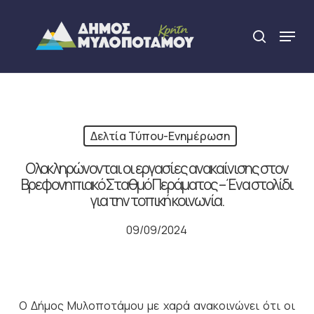
Skip
to
Menu
search
main
Close
content
Menu
Δελτία Τύπου-Ενημέρωση
Ολοκληρώνονται οι εργασίες ανακαίνισης στον
Βρεφονηπιακό Σταθμό Περάματος – Ένα στολίδι
για την τοπική κοινωνία.
09/09/2024
Ο Δήμος Μυλοποτάμου με χαρά ανακοινώνει ότι οι