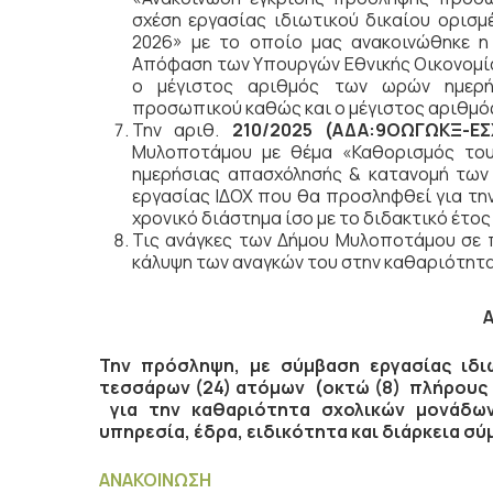
σχέση εργασίας ιδιωτικού δικαίου ορισμ
2026» με το οποίο μας ανακοινώθηκε 
Απόφαση των Υπουργών Εθνικής Οικονομία
ο μέγιστος αριθμός των ωρών ημερή
προσωπικού καθώς και ο μέγιστος αριθμό
Την αριθ.
210/2025 (ΑΔΑ:9ΟΩΓΩΚΞ-Ε
Μυλοποτάμου με θέμα «Καθορισμός το
ημερήσιας απασχόλησής & κατανομή τω
εργασίας ΙΔΟΧ που θα προσληφθεί για τη
χρονικό διάστημα ίσο με το διδακτικό έτος
Τις ανάγκες των Δήμου Μυλοποτάμου σε π
κάλυψη των αναγκών του στην καθαριότητ
Την πρόσληψη, με σύμβαση εργασίας ιδιω
τεσσάρων (24) ατόμων
(οκτώ (8) πλήρους 
για την καθαριότητα σχολικών μονάδω
υπηρεσία, έδρα, ειδικότητα και διάρκεια σύ
ΑΝΑΚΟΙΝΩΣΗ