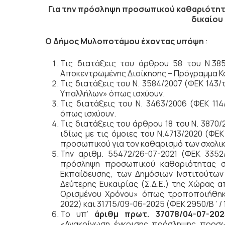
Για την πρόσληψη προσωπικού καθαριότητ
δικαίου
Ο Δήμος Μυλοποτάμου έχοντας υπόψη
:
Τις διατάξεις του άρθρου 58 του Ν.385
Αποκεντρωμένης Διοίκησης – Πρόγραμμα Κα
Τις διατάξεις του Ν. 3584/2007 (ΦΕΚ 143
Υπαλλήλων» όπως ισχύουν.
Τις διατάξεις του Ν. 3463/2006 (ΦΕΚ 11
όπως ισχύουν.
Τις διατάξεις του άρθρου 18 του Ν. 3870
ιδίως με τις όμοιες του Ν.4713/2020 (Φ
προσωπικού για τον καθαρισμό των σχολι
Την αριθμ. 55472/26-07-2021 (ΦΕΚ 3352
πρόσληψη προσωπικού καθαριότητας σ
Εκπαίδευσης, των Δημόσιων Ινστιτούτων 
Δεύτερης Ευκαιρίας (Σ.Δ.Ε.) της Χώρας 
Ορισμένου Χρόνου» όπως τροποποιήθηκε 
2022) και 31715/09-06-2025 (ΦΕΚ 2950/Β΄/ 1
Το υπ’
άριθμ πρωτ. 37078/04-07-20
«Ανακοίνωση έγκρισης πρόσληψης προσ