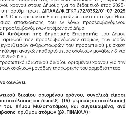
ένου χρόνου στους Δήμους για το διδακτικό έτος 2025-
η υπ’ αριθμ πρωτ.
ΔΙΠΑΑΔ/Φ.ΕΓΚΡ./72/8332/01-07-2025
ς & Οικονομικών και Εσωτερικών με την οποία εγκρίθηκε
σιας απασχόλησης του εν λόγω προσλαμβανόμενου
ς προσλαμβανόμενων ατόμων ανά Δήμο.
ΣΧ) Απόφαση της Δημοτικής Επιτροπής
του Δήμου
υ αριθμού των προσλαμβανόμενων ατόμων, των ωρών
ν εγκριθεισών ανθρωποωρών του προσωπικού με σχέση
ν κάλυψη αναγκών καθαριότητας σχολικών μονάδων & για
 2025-2026.»
ροσωπικό ιδιωτικού δικαίου ορισμένου χρόνου για την
α των σχολικών μονάδων της χωρικής του αρμοδιότητας
Ανακοινώνει
τικού δικαίου ορισμένου χρόνου, συνολικά είκοσι
απασχόλησης και δεκαέξι (16) μερικής απασχόλησης)
ν του Δήμου Μυλοποτάμου, και συγκεκριμένα, ανά
μβασης, αριθμού ατόμων (βλ. ΠΙΝΑΚΑ Α):