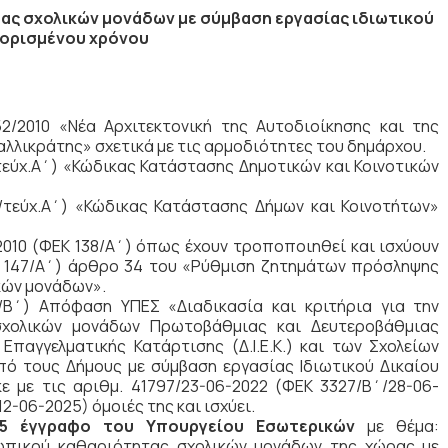
ας σχολικών μονάδων με σύμβαση εργασίας ιδιωτικού
 ορισμένου χρόνου
2/2010 «Νέα Αρχιτεκτονική της Αυτοδιοίκησης και της
λλικράτης» σχετικά με τις αρμοδιότητες του δημάρχου.
/τεύχ.Α΄) «Κώδικας Κατάστασης Δημοτικών και Κοινοτικών
4/τεύχ.Α΄) «Κώδικας Κατάστασης Δήμων και Κοινοτήτων»
/2010 (ΦΕΚ 138/Α΄) όπως έχουν τροποποιηθεί και ισχύουν
ΕΚ 147/Α΄) άρθρο 34 του «Ρύθμιση ζητημάτων πρόσληψης
κών μονάδων».
/Β΄) Απόφαση ΥΠΕΣ «Διαδικασία και κριτήρια για την
χολικών μονάδων Πρωτοβάθμιας και Δευτεροβάθμιας
Επαγγελματικής Κατάρτισης (Δ.Ι.Ε.Κ.) και των Σχολείων
από τους Δήμους με σύμβαση εργασίας Ιδιωτικού Δικαίου
με τις αριθμ. 41797/23-06-2022 (ΦΕΚ 3327/Β΄/28-06-
2-06-2025) όμοιές της και ισχύει.
25 έγγραφο του Υπουργείου Εσωτερικών
με θέμα:
ωπικού καθαριότητας σχολικών μονάδων της χώρας με