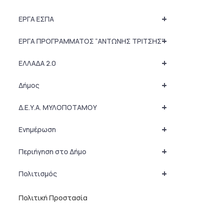
+
ΕΡΓΑ ΕΣΠΑ
+
ΕΡΓΑ ΠΡΟΓΡΑΜΜΑΤΟΣ “ΑΝΤΩΝΗΣ ΤΡΙΤΣΗΣ”
+
ΕΛΛΑΔΑ 2.0
+
Δήμος
+
Δ.Ε.Υ.Α. ΜΥΛΟΠΟΤΑΜΟΥ
+
Ενημέρωση
+
Περιήγηση στο Δήμο
+
Πολιτισμός
Πολιτική Προστασία