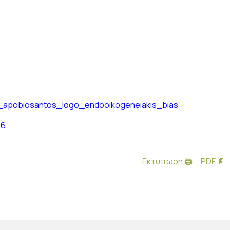
ys_apobiosantos_logo_endooikogeneiakis_bias
26
Εκτύπωση 🖨
PDF 📄