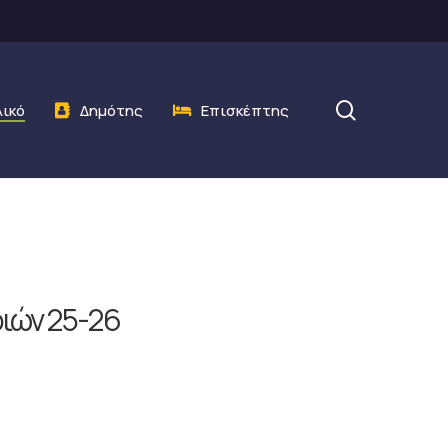
search
λικό
Δημότης
Επισκέπτης
ιών 25-26