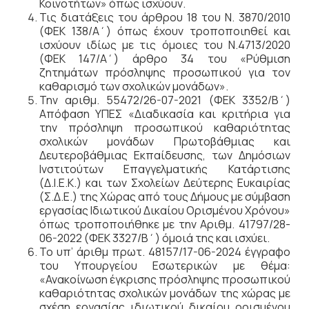
Κοινοτήτων» όπως ισχύουν.
Τις διατάξεις του άρθρου 18 του Ν. 3870/2010
(ΦΕΚ 138/Α΄) όπως έχουν τροποποιηθεί και
ισχύουν ιδίως με τις όμοιες του Ν.4713/2020
(ΦΕΚ 147/Α΄) άρθρο 34 του «Ρύθμιση
ζητημάτων πρόσληψης προσωπικού για τον
καθαρισμό των σχολικών μονάδων».
Την αριθμ. 55472/26-07-2021 (ΦΕΚ 3352/Β΄)
Απόφαση ΥΠΕΣ «Διαδικασία και κριτήρια για
την πρόσληψη προσωπικού καθαριότητας
σχολικών μονάδων Πρωτοβάθμιας και
Δευτεροβάθμιας Εκπαίδευσης, των Δημόσιων
Ινστιτούτων Επαγγελματικής Κατάρτισης
(Δ.Ι.Ε.Κ.) και των Σχολείων Δεύτερης Ευκαιρίας
(Σ.Δ.Ε.) της Χώρας από τους Δήμους με σύμβαση
εργασίας Ιδιωτικού Δικαίου Ορισμένου Χρόνου»
όπως τροποποιήθηκε με την Αριθμ. 41797/28-
06-2022 (ΦΕΚ 3327/Β΄) όμοιά της και ισχύει.
Το υπ’ άριθμ πρωτ. 48157/17-06-2024 έγγραφο
του Υπουργείου Εσωτερικών με θέμα:
«Ανακοίνωση έγκρισης πρόσληψης προσωπικού
καθαριότητας σχολικών μονάδων της χώρας με
σχέση εργασίας ιδιωτικού δικαίου ορισμένου