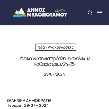
Skip
to
Menu
search
main
Close
content
Menu
Νέα - Ανακοινώσεις
Ανακοίνωση για πρόσληψη σχολικών
καθαριστριών 24-25
29/07/2024
ΕΛΛΗΝΙΚΗ ΔΗΜΟΚΡΑΤΙΑ
Πέραμα 29-07 – 2024