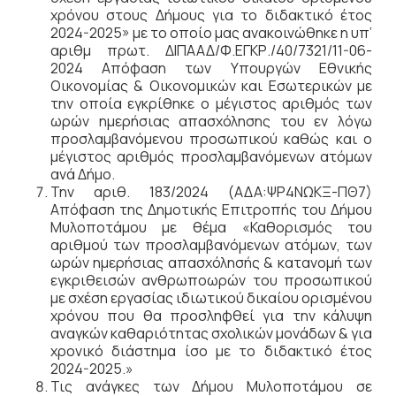
χρόνου στους Δήμους για το διδακτικό έτος
2024-2025» με το οποίο μας ανακοινώθηκε η υπ’
αριθμ πρωτ. ΔΙΠΑΑΔ/Φ.ΕΓΚΡ./40/7321/11-06-
2024 Απόφαση των Υπουργών Εθνικής
Οικονομίας & Οικονομικών και Εσωτερικών με
την οποία εγκρίθηκε ο μέγιστος αριθμός των
ωρών ημερήσιας απασχόλησης του εν λόγω
προσλαμβανόμενου προσωπικού καθώς και ο
μέγιστος αριθμός προσλαμβανόμενων ατόμων
ανά Δήμο.
Την αριθ. 183/2024 (ΑΔΑ:ΨΡ4ΝΩΚΞ-ΠΘ7)
Απόφαση της Δημοτικής Επιτροπής του Δήμου
Μυλοποτάμου με θέμα «Καθορισμός του
αριθμού των προσλαμβανόμενων ατόμων, των
ωρών ημερήσιας απασχόλησής & κατανομή των
εγκριθεισών ανθρωποωρών του προσωπικού
με σχέση εργασίας ιδιωτικού δικαίου ορισμένου
χρόνου που θα προσληφθεί για την κάλυψη
αναγκών καθαριότητας σχολικών μονάδων & για
χρονικό διάστημα ίσο με το διδακτικό έτος
2024-2025.»
Τις ανάγκες των Δήμου Μυλοποτάμου σε