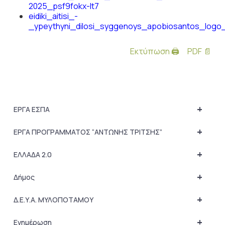
2025_psf9fokx-lt7
eidiki_aitisi_-
_ypeythyni_dilosi_syggenoys_apobiosantos_logo_
Εκτύπωση 🖨
PDF 📄
+
ΕΡΓΑ ΕΣΠΑ
+
ΕΡΓΑ ΠΡΟΓΡΑΜΜΑΤΟΣ “ΑΝΤΩΝΗΣ ΤΡΙΤΣΗΣ”
+
ΕΛΛΑΔΑ 2.0
+
Δήμος
+
Δ.Ε.Υ.Α. ΜΥΛΟΠΟΤΑΜΟΥ
+
Ενημέρωση