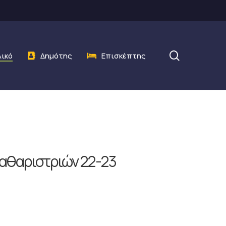
search
λικό
Δημότης
Επισκέπτης
αθαριστριών 22-23