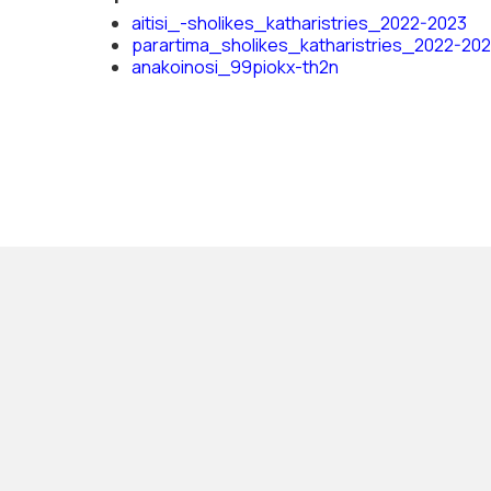
aitisi_-sholikes_katharistries_2022-2023
parartima_sholikes_katharistries_2022-20
anakoinosi_99piokx-th2n