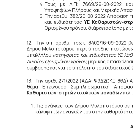
Τους με Α.Π: 7669/29-08-2022 κα
Υποψηφίων Πλήρους και Μερικής Απασ
Την αριθμ. 382/29-08-2022 Απόφαση 
και ειδικότητας
ΥΕ
Καθαριστών-στρ
Ορισμένου χρόνου, διάρκειας ίσης με τ
12. Την υπ’ αριθμ. πρωτ. 8402/16-09-2022 
Δήμου Μυλοποτάμου περί ύπαρξης πιστώσεων
υπαλλήλου
κατηγορίας και ειδικότητας ΥΕ Κα
Δικαίου Ορισμένου χρόνου,
μερικής απασχόλησ
σύμβασης και για το υπόλοιπο του διδακτικού 
13. Την αριθ. 271/2022 (ΑΔΑ: Ψ9Δ2ΩΚΞ-86Δ)
θέμα Επείγουσα Συμπληρωματική Απόφα
Καθαριστών-στριών σχολικών μονάδων
κτλ
.
.
Τις ανάγκες των Δήμου Μυλοποτάμου σε π
κάλυψη των αναγκών του στην καθαριότητ