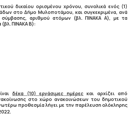
ικού δικαίου ορισμένου χρόνου, συνολικά ενός (1)
άδων στο Δήμο Μυλοποτάμου, και συγκεκριμένα, ανά
α σύμβασης, αριθμού ατόμων (βλ. ΠΙΝΑΚΑ Α), με τα
(βλ. ΠΙΝΑΚΑ Β):
είναι
δέκα (10) εργάσιμες ημέρες
και αρχίζει από
ακοίνωσης στο χώρο ανακοινώσεων του δημοτικού
ανωτέρω προθεσμία
λήγει
µε την παρέλευση ολόκληρης
2022
.