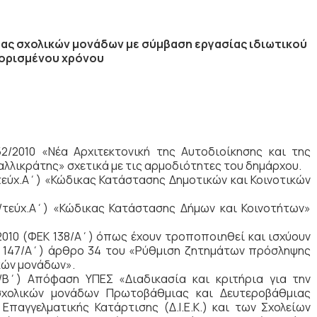
ας σχολικών μονάδων με σύμβαση εργασίας ιδιωτικού
 ορισμένου χρόνου
2/2010 «Νέα Αρχιτεκτονική της Αυτοδιοίκησης και της
λλικράτης» σχετικά με τις αρμοδιότητες του δημάρχου.
/τεύχ.Α΄) «Κώδικας Κατάστασης Δημοτικών και Κοινοτικών
4/τεύχ.Α΄) «Κώδικας Κατάστασης Δήμων και Κοινοτήτων»
/2010 (ΦΕΚ 138/Α΄) όπως έχουν τροποποιηθεί και ισχύουν
ΕΚ 147/Α΄) άρθρο 34 του «Ρύθμιση ζητημάτων πρόσληψης
κών μονάδων».
/Β΄) Απόφαση ΥΠΕΣ «Διαδικασία και κριτήρια για την
χολικών μονάδων Πρωτοβάθμιας και Δευτεροβάθμιας
Επαγγελματικής Κατάρτισης (Δ.Ι.Ε.Κ.) και των Σχολείων