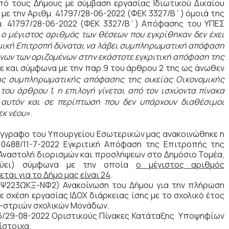
από τους Δήμους με σύμβαση εργασίας Ιδιωτικού Δικαίου
ε την Αριθμ. 41797/28-06-2022 (ΦΕΚ 3327/Β΄) όμοιά της
μ. 41797/28-06-2022 (ΦΕΚ 3327/Β΄) Απόφασης του ΥΠΕΣ
ο μέγιστος αριθμός των θέσεων που εγκρίθηκαν δεν έχει
ομική Επιτροπή δύναται να λάβει συμπληρωματική απόφαση
ένων των οριζομένων στην εκάστοτε εγκριτική απόφαση της
 και σύμφωνα με την παρ.9 του άρθρου 2 της ως άνωθεν
ς συμπληρωματικής απόφασης της οικείας Οικονομικής
του άρθρου 1, η επιλογή γίνεται από τον ισχύοντα πίνακα
αυτόν και σε περίπτωση που δεν υπάρχουν διαθέσιμοι
εκ νέου»
.
 έγγραφο του Υπουργείου Εσωτερικών μας ανακοινώθηκε η
/10488/11-7-2022 Εγκριτική Απόφαση της Επιτροπής της
 (Αναστολή διορισμών και προσλήψεων στο Δημόσιο Τομέα,
σχύει) σύμφωνα με την οποία
ο
μέγιστος αριθμός
αι για το Δήμο μας είναι 24
.
: Ψ223ΩΚΞ-ΝΦ2) Ανακοίνωση του Δήμου για την πλήρωση
 σχέση εργασίας ΙΔΟΧ διάρκειας ίσης με το σχολικό έτος
ν-στριών σχολικών Μονάδων.
96/29-08-2022 Οριστικούς Πίνακες Κατάταξης Υποψηφίων
ίστοιχα.