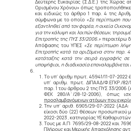
Δεύτερης Ευκαιρίας (Σ.Δ.Ε.) της Χώρας 
Ορισμένου Χρόνου» όπως τροποποιήθηκε μ
και ειδικώς το άρθρο 1 παρ. 4 της Αριθ
σύμφωνα με το οποίο
«
Σε περίπτωση που 
εξαντληθεί από τον φορέα, η οικεία Οικον
για την κάλυψη και λοιπών θέσεων, τηρουμ
Επιτροπής της ΠΥΣ 33/2006.»
περαιτέρω δε
Απόφασης του ΥΠΕΣ
«Σε περίπτωση λήψη
Επιτροπής κατά τα οριζόμενα στην παρ. 4 
κατάταξης κατά την σειρά εγγραφής σε 
υποψήφιοι, η διαδικασία επαναλαμβάνεται 
Το υπ’ άριθμ πρωτ. 45941/11-07-2022
υπ’ αριθμ. πρωτ. ΔΙΠΑΑΔ/Φ.ΕΓΚΡ./82
παρ. 1 του άρθρου 2 της ΠΥΣ 33/2006
ΦΕΚ 280/Α΄/28-12-2006), όπως ι
προσλαμβανόμενων ατόμων που εγκρίνετ
Την υπ’ αριθ. 6905/29-07-2022 (ΑΔΑ
είκοσι δύο (22) θέσεων προσωπικού με
2022-2023 , κατηγορίας ΥΕ Καθαριστώ
Τους με Α.Π: 7695/29-08-2022 και 76
Πλήρους και Μερικής Απασχόλησης αντ