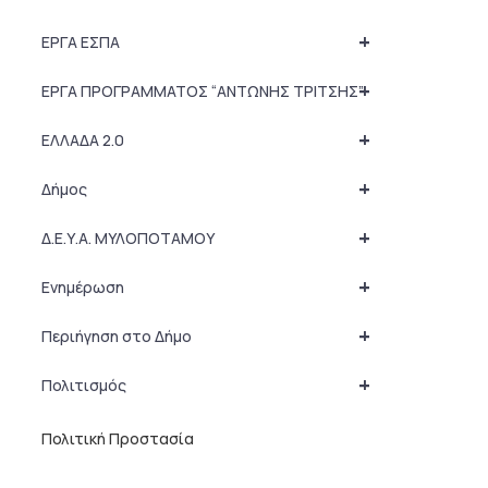
+
ΕΡΓΑ ΕΣΠΑ
+
ΕΡΓΑ ΠΡΟΓΡΑΜΜΑΤΟΣ “ΑΝΤΩΝΗΣ ΤΡΙΤΣΗΣ”
+
ΕΛΛΑΔΑ 2.0
+
Δήμος
+
Δ.Ε.Υ.Α. ΜΥΛΟΠΟΤΑΜΟΥ
+
Ενημέρωση
+
Περιήγηση στο Δήμο
+
Πολιτισμός
Πολιτική Προστασία