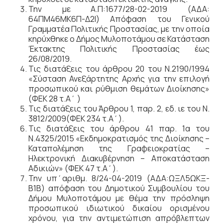
Την με Α.Π:1677/28-02-2019 (ΑΔΑ:
64ΠΜ46ΜΚ6Π-Δ2Ι) Απόφαση του Γενικού
Γραμματέα Πολιτικής Προστασίας, με την οποία
κηρύχθηκε ο Δήμος Μυλοποτάμου σε Κατάσταση
Έκτακτης Πολιτικής Προστασίας έως
26/08/2019.
Τις διατάξεις του άρθρου 20 του Ν.2190/1994
«Σύσταση Ανεξάρτητης Αρχής για την επιλογή
προσωπικού και ρύθμιση θεμάτων Διοίκησης»
(ΦΕΚ 28 τ.Α΄ )
Τις διατάξεις του Άρθρου 1, παρ. 2, εδ. ιε του Ν.
3812/2009(ΦΕΚ 234 τ.Α΄).
Τις διατάξεις του άρθρου 41 παρ. 1α του
Ν.4325/2015 «Εκδημοκρατισμός της Διοίκησης –
Καταπολέμηση της Γραφειοκρατίας –
Ηλεκτρονική Διακυβέρνηση – Αποκατάσταση
Αδικιών» (ΦΕΚ 47 τ.Α΄).
Την υπ΄αριθμ. 8/24-04-2019 (ΑΔΑ:ΩΞΛ5ΩΚΞ-
Β1Β) απόφαση του Δημοτικού Συμβουλίου του
Δήμου Μυλοποτάμου με θέμα την πρόσληψη
προσωπικού ιδιωτικού δικαίου ορισμένου
χρόνου, για την αντιμετώπιση απρόβλεπτων