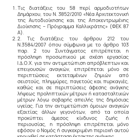
Τις διατάξεις του 58 περί αρμοδιοτήτων
Δημάρχου, του Ν. 3852/2010 «Νέα Αρχιτεκτονική
της Αυτοδιοίκησης και της Αποκεντρωμένης
Διοίκησης – Πρόγραμμα Καλλικράτης» (ΦΕΚ 87
Α).
2. Τις διατάξεις του άρθρου 212 του
Ν.3584/2007 όπου σύμφωνα µε το άρθρο 103
παρ. 2 του Συντάγματος επιτρέπεται η
πρόσληψη προσωπικού µε σχέση εργασίας
Ι.∆.Ο.Χ. για την αντιμετώπιση απρόβλεπτων και
επειγουσών αναγκών, επιτρέπεται µόνο σε
περιπτώσεις εκτεταμένων ζημιών από
σειστούς, πλημμύρες, παγετούς και πυρκαγιές,
καθώς και σε περιπτώσεις άφεσης ανάγκης
λήψεως προληπτικών μέτρων ή κατασταλτικών
μέτρων λόγω σοβαρής απειλής της δημόσιας
υγείας. Για την αντιμετώπιση όμοιων αναγκών
εξαιτίας άλλων γεγονότων, από τα οποία
προκύπτει άμεσος κίνδυνος ζωής ή
περιουσίας, η πρόσληψη επιτρέπεται µόνο
εφόσον ο Νομός ή συγκεκριμένη περιοχή αυτού
κηρυχθεί σε κατάσταση έκτακτης ανάγκης.