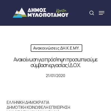
Skip
to
Menu
search
main
Close
content
Menu
Ανακοινώσεις ΔΗ.Κ.Ε.ΜΥ.
Ανακοίνωση για πρόσληψη προσωπικού με
σύμβαση εργασίας Ι.Δ.Ο.Χ.
21/01/2020
ΕΛΛΗΝΙΚΗ ΔΗΜΟΚΡΑΤΙΑ
ΔΗΜΟΤΙΚΗ ΚΟΙΝΩΦΕΛΗ ΕΠΙΧΕΙΡΗΣΗ