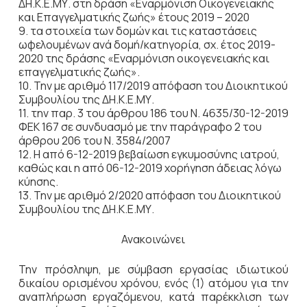
ΔΗ.Κ.Ε.ΜΥ. στη δράση «Εναρμόνιση Οικογενειακής
και Επαγγελματικής ζωής» έτους 2019 – 2020
9. τα στοιχεία των δομών και τις καταστάσεις
ωφελουμένων ανά δομή/κατηγορία, σχ. έτος 2019-
2020 της δράσης «Εναρμόνιση οικογενειακής και
επαγγελματικής ζωής».
10. Την με αριθμό 117/2019 απόφαση του Διοικητικού
Συμβουλίου της ΔΗ.Κ.Ε.ΜΥ.
11. την παρ. 3 του άρθρου 186 του Ν. 4635/30-12-2019
ΦΕΚ 167 σε συνδυασμό με την παράγραφο 2 του
άρθρου 206 του Ν. 3584/2007
12. Η από 6-12-2019 βεβαίωση εγκυμοσύνης ιατρού,
καθώς και η από 06-12-2019 χορήγηση άδειας λόγω
κύησης.
13. Την με αριθμό 2/2020 απόφαση του Διοικητικού
Συμβουλίου της ΔΗ.Κ.Ε.ΜΥ.
Ανακοινώνει
Την πρόσληψη, με σύμβαση εργασίας ιδιωτικού
δικαίου ορισμένου χρόνου, ενός (1) ατόμου για την
αναπλήρωση εργαζόμενου, κατά παρέκκλιση των