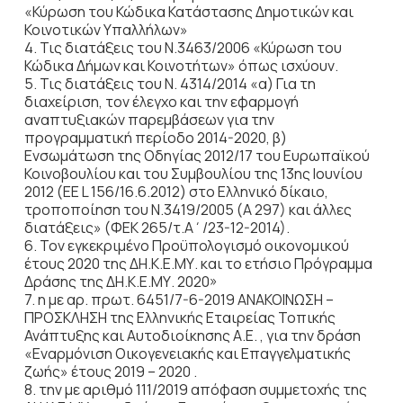
«Κύρωση του Κώδικα Κατάστασης Δημοτικών και
Κοινοτικών Υπαλλήλων»
4. Τις διατάξεις του Ν.3463/2006 «Κύρωση του
Κώδικα Δήμων και Κοινοτήτων» όπως ισχύουν.
5. Τις διατάξεις του Ν. 4314/2014 «α) Για τη
διαχείριση, τον έλεγχο και την εφαρμογή
αναπτυξιακών παρεμβάσεων για την
προγραμματική περίοδο 2014-2020, β)
Ενσωμάτωση της Οδηγίας 2012/17 του Ευρωπαϊκού
Κοινοβουλίου και του Συμβουλίου της 13ης Ιουνίου
2012 (EE L 156/16.6.2012) στο Ελληνικό δίκαιο,
τροποποίηση του Ν.3419/2005 (Α 297) και άλλες
διατάξεις» (ΦΕΚ 265/τ.Α΄/23-12-2014).
6. Τον εγκεκριμένο Προϋπολογισμό οικονομικού
έτους 2020 της ΔΗ.Κ.Ε.ΜΥ. και το ετήσιο Πρόγραμμα
Δράσης της ΔΗ.Κ.Ε.ΜΥ. 2020»
7. η με αρ. πρωτ. 6451/7-6-2019 ΑΝΑΚΟΙΝΩΣΗ –
ΠΡΟΣΚΛΗΣΗ της Ελληνικής Εταιρείας Τοπικής
Ανάπτυξης και Αυτοδιοίκησης Α.Ε. , για την δράση
«Εναρμόνιση Οικογενειακής και Επαγγελματικής
ζωής» έτους 2019 – 2020 .
8. την με αριθμό 111/2019 απόφαση συμμετοχής της