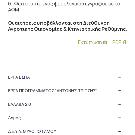
6. Φωτοτυπία ενός φορολογικού εγγράφου με το
ΑΦΜ
Οι αιτήσεις υποβάλλονται στη Διεύθυνση
Αγροτικής Οικονομίας & Κτηνιατρικής Ρεθύμνης.
Εκτύπωση 🖨
PDF 📄
+
ΕΡΓΑ ΕΣΠΑ
+
ΕΡΓΑ ΠΡΟΓΡΑΜΜΑΤΟΣ “ΑΝΤΩΝΗΣ ΤΡΙΤΣΗΣ”
+
ΕΛΛΑΔΑ 2.0
+
Δήμος
+
Δ.Ε.Υ.Α. ΜΥΛΟΠΟΤΑΜΟΥ