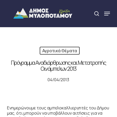
Skip
to
Menu
search
main
Close
content
Menu
Αγροτικά Θέματα
Πρόγραμμα Αναδιάρθρωσης και Μετατροπής
Οινάμπελων 2013
04/04/2013
Ενημερώνουμε τους αμπελοκαλλιεργητές του Δήμου
μας, ότι μπορούν να υποβάλλουν αιτήσεις για να