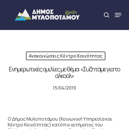
Skip
to
Menu
search
main
Close
content
Menu
Ανακοινώσεις Κέντρο Κοινότητας
Ενημερωτικές ομιλίες με θέμα: «Συζητάμε για το
αλκοόλ»
15/04/2019
Ο Δήμος Μυλοποτάμου (Κοινωνική Υπηρεσία και
Κέντρο Κοινότητας) κατόπιν αιτήματος του