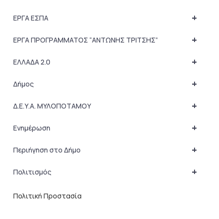
+
ΕΡΓΑ ΕΣΠΑ
+
ΕΡΓΑ ΠΡΟΓΡΑΜΜΑΤΟΣ “ΑΝΤΩΝΗΣ ΤΡΙΤΣΗΣ”
+
ΕΛΛΑΔΑ 2.0
+
Δήμος
+
Δ.Ε.Υ.Α. ΜΥΛΟΠΟΤΑΜΟΥ
+
Ενημέρωση
+
Περιήγηση στο Δήμο
+
Πολιτισμός
Πολιτική Προστασία