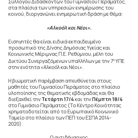
Σύλλογου Διδασκόντων του Γυμνασίου Περάματος,
στα πλαίσια των υπηρεσιών ενημέρωσης του
κοινού, διοργανώνει ενημερωτική δράση με θέμα:
«Αλκοόλ και Νέοι».
Εισηγητές θα είναι ειδικά εκπαιδευμένο
προσωπικό της Δ/νσης Δημόσιας Υγείας και
Κοινωνικής Μέριμνας Π.Ε. Ρεθύμνου, μέλη του
Δικτύου Συνεργαζόμενων υπαλλήλων με την 7
ΥΠΕ
η
στην ενότητα «Αλκοόλ και Νέοι».
Η βιωματική παρέμβαση απευθύνεται στους
μαθητές του Γυμνασίου Περάματος στο πλαίσιο
υλοποίησης της θεματικής εβδομάδας και θα
διεξαχθεί την
Τετάρτη 17/4
και την
Πέμπτη 18/4
στο Γυμνάσιο Περάματος
(Το Κέντρο Κοινότητας
χρηματοδοτείται από το Ευρωπαικό Κοινωνικό
Ταμείο στο πλαίσιο των ΠΕΠ του ΕΣΠΑ 2014-
2020).
Ο αντιδήμαρχος