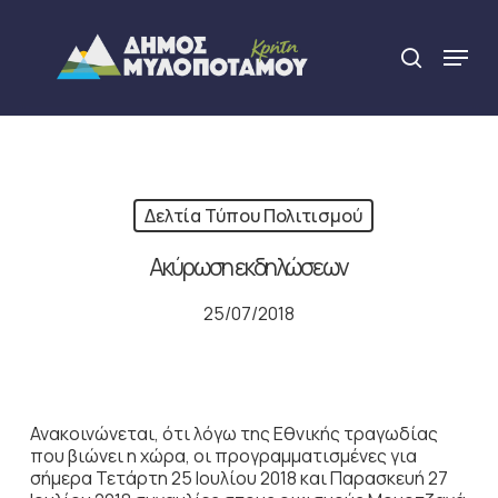
Skip
to
Menu
search
main
Close
content
Menu
Δελτία Τύπου Πολιτισμού
Ακύρωση εκδηλώσεων
25/07/2018
Ανακοινώνεται, ότι λόγω της Εθνικής τραγωδίας
που βιώνει η χώρα, οι προγραμματισμένες για
σήμερα Τετάρτη 25 Ιουλίου 2018 και Παρασκευή 27